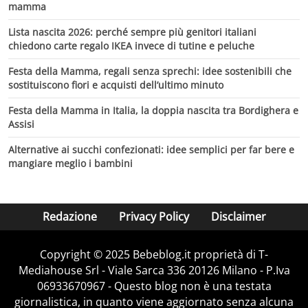
mamma
Lista nascita 2026: perché sempre più genitori italiani
chiedono carte regalo IKEA invece di tutine e peluche
Festa della Mamma, regali senza sprechi: idee sostenibili che
sostituiscono fiori e acquisti dell’ultimo minuto
Festa della Mamma in Italia, la doppia nascita tra Bordighera e
Assisi
Alternative ai succhi confezionati: idee semplici per far bere e
mangiare meglio i bambini
Redazione
Privacy Policy
Disclaimer
Copyright © 2025 Bebeblog.it proprietà di T-
Mediahouse Srl - Viale Sarca 336 20126 Milano - P.Iva
06933670967 - Questo blog non è una testata
giornalistica, in quanto viene aggiornato senza alcuna