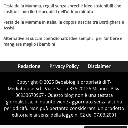
Festa della Mamma, regali senza sprechi: idee sostenibili che
sostituiscono fiori e acquisti dell’ultimo minuto
Festa della Mamma in Italia, la doppia nascita tra Bordighera e
Assisi
Alternative ai succhi confezionati: idee semplici per far bere e
mangiare meglio i bambini
Redazione
Privacy Policy
Disclaimer
Copyright © 2025 Bebeblog.it proprietà di T-
Mediahouse Srl - Viale Sarca 336 20126 Milano - P.Iva
06933670967 - Questo blog non è una testata
giornalistica, in quanto viene aggiornato senza alcuna
periodicità. Non può pertanto considerarsi un prodotto
editoriale ai sensi della legge n. 62 del 07.03.2001