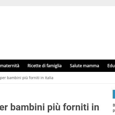
 maternità
Ricette di famiglia
Salute mamma
Edu
 per bambini più forniti in Italia
er bambini più forniti in
B
p