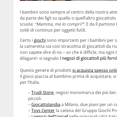
I bambini sono sempre al centro della nostra atten
da parte dei figli su quello o quell’altro giocatto
scuola:
“Mamma, me lo compri?”
. E da lì parton
soldi di continuo per oggetti futili.
Certo i
giochi
sono importanti per i bambini per s
la cameretta sia così stracolma di giocattoli da r
non sapete dire di no – so che è difficle, ma ogn
dilagare!- vi segnalo
i negozi di giocattoli più fornit
Questo genere di prodotti
si acquista spesso onl
il gioco piaccia al bambino prima di acquistare, 
per l’Italia.
–
Trudi Store
, negozi monomarca dei più bei p
piccoli.
–
Giocattolandia
a Milano, due piani per un c
–
Toys Center
la catena del Gruppo Giochi Prez
– I
negozi dell’Unicef
nelle principali città ita