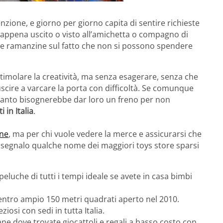
zione, e giorno per giorno capita di sentire richieste
lo appena uscito o visto all’amichetta o compagno di
o le ramanzine sul fatto che non si possono spendere
timolare la creatività, ma senza esagerare, senza che
iuscire a varcare la porta con difficoltà. Se comunque
i tanto bisognerebbe dar loro un freno per non
i in Italia
.
ine
, ma per chi vuole vedere la merce e assicurarsi che
vi segnalo qualche nome dei maggiori toys store sparsi
eluche di tutti i tempi ideale se avete in casa bimbi
entro ampio 150 metri quadrati aperto nel 2010.
iosi con sedi in tutta Italia.
liane dove trovate giocattoli e regali a basso costo con