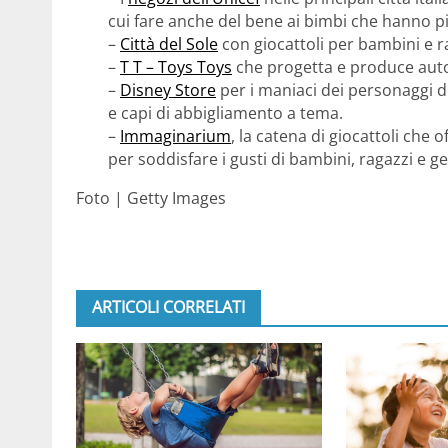
cui fare anche del bene ai bimbi che hanno p
–
Città del Sole
con giocattoli per bambini e r
–
T T – Toys Toys
che progetta e produce automo
–
Disney Store
per i maniaci dei personaggi de
e capi di abbigliamento a tema.
–
Immaginarium
, la catena di giocattoli che o
per soddisfare i gusti di bambini, ragazzi e ge
Foto | Getty Images
ARTICOLI CORRELATI