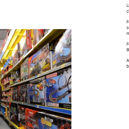
L
c
F
s
m
F
B
A
b