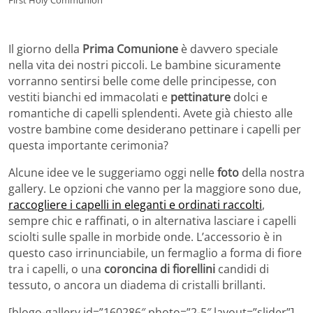
First Holy Communion
Il giorno della
Prima Comunione
è davvero speciale
nella vita dei nostri piccoli. Le bambine sicuramente
vorranno sentirsi belle come delle principesse, con
vestiti bianchi ed immacolati e
pettinature
dolci e
romantiche di capelli splendenti. Avete già chiesto alle
vostre bambine come desiderano pettinare i capelli per
questa importante cerimonia?
Alcune idee ve le suggeriamo oggi nelle
foto
della nostra
gallery. Le opzioni che vanno per la maggiore sono due,
raccogliere i capelli in eleganti e ordinati raccolti
,
sempre chic e raffinati, o in alternativa lasciare i capelli
sciolti sulle spalle in morbide onde. L’accessorio è in
questo caso irrinunciabile, un fermaglio a forma di fiore
tra i capelli, o una
coroncina di fiorellini
candidi di
tessuto, o ancora un diadema di cristalli brillanti.
[blogo-gallery id=”160286″ photo=”2-5″ layout=”slider”]