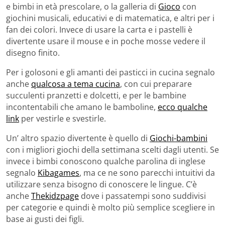
e bimbi in età prescolare, o la galleria di
Gioco
con
giochini musicali, educativi e di matematica, e altri per i
fan dei colori. Invece di usare la carta e i pastelli è
divertente usare il mouse e in poche mosse vedere il
disegno finito.
Per i golosoni e gli amanti dei pasticci in cucina segnalo
anche
qualcosa a tema cucina
, con cui preparare
succulenti pranzetti e dolcetti, e per le bambine
incontentabili che amano le bamboline,
ecco qualche
link
per vestirle e svestirle.
Un’ altro spazio divertente è quello di
Giochi-bambini
con i migliori giochi della settimana scelti dagli utenti. Se
invece i bimbi conoscono qualche parolina di inglese
segnalo
Kibagames
, ma ce ne sono parecchi intuitivi da
utilizzare senza bisogno di conoscere le lingue. C’è
anche
Thekidzpage
dove i passatempi sono suddivisi
per categorie e quindi è molto più semplice scegliere in
base ai gusti dei figli.