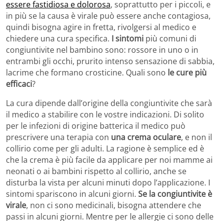
essere fastidiosa e dolorosa
, soprattutto per i piccoli, e
in più se la causa è virale può essere anche contagiosa,
quindi bisogna agire in fretta, rivolgersi al medico e
chiedere una cura specifica.
I sintomi
più comuni di
congiuntivite nel bambino sono: rossore in uno o in
entrambi gli occhi, prurito intenso sensazione di sabbia,
lacrime che formano crosticine. Quali sono
le cure più
efficaci
?
La cura dipende dall’origine della congiuntivite che sarà
il medico a stabilire con le vostre indicazioni. Di solito
per le infezioni di origine batterica il medico può
prescrivere una terapia con
una crema oculare
, e non il
collirio come per gli adulti. La ragione è semplice ed è
che la crema è più facile da applicare per noi mamme ai
neonati o ai bambini rispetto al collirio, anche se
disturba la vista per alcuni minuti dopo l’applicazione. I
sintomi spariscono in alcuni giorni.
Se la congiuntivite è
virale
, non ci sono medicinali, bisogna attendere che
passi in alcuni giorni. Mentre per le allergie ci sono delle