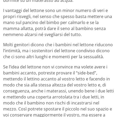
dormite su un materasso ad acqua.
I vantaggi del lettone sono un minor numero di veri e
propri risvegli, nel senso che spesso basta mettere una
mano sul pancino del bimbo per calmarlo e se la
mamma allatta, potrà dare il seno al bambino senza
nemmeno alzarsi né svegliarsi del tutto.
Molti genitori dicono che i bambini nel lettone riducono
l’intimità, ma i sostenitori del lettone condiviso dicono
che ci sono altri luoghi e momenti per la sessualità.
Se l’idea del lettone non vi convince ma volete avere i
bambini accanto, potreste provare il “side-bed”,
mettendo il lettino accanto al vostro letto e facendo in
modo che sia alla stessa altezza del vostro letto e, di
conseguenza, anche i materassi, unendo bene i due letti
e mettendo una coperta arrotolata tra i due letti, in
modo che il bambino non rischi di incastrarsi nel
mezzo. Così potrete spostare il piccolo nel suo spazio e
voi conservare maggiormente il vostro, ma essere a