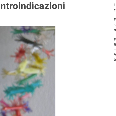
ntroindicazioni
L
c
F
s
m
F
B
A
b