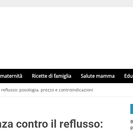
 maternità
Ricette di famiglia
Salute mamma
Edu
l reflusso: posologia, prezzo e controindicazioni
za contro il reflusso:
B
p