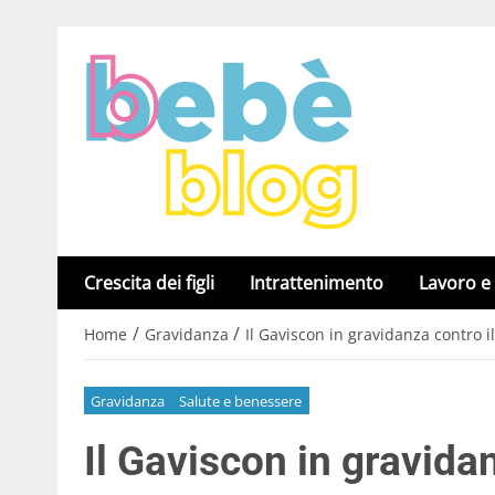
Crescita dei figli
Intrattenimento
Lavoro e
/
/
Home
Gravidanza
Il Gaviscon in gravidanza contro i
Gravidanza
Salute e benessere
Il Gaviscon in gravidan