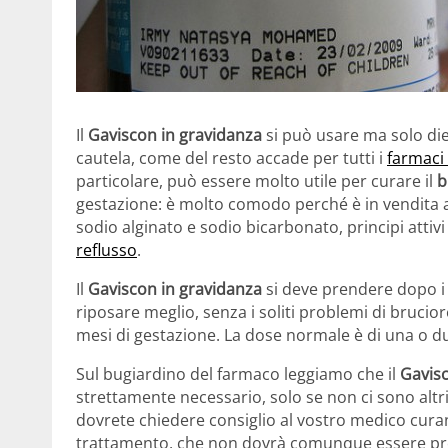
Il
Gaviscon in gravidanza
si può usare ma solo di
cautela, come del resto accade per tutti i
farmaci
particolare, può essere molto utile per curare il
b
gestazione: è molto comodo perché è in vendita 
sodio alginato e sodio bicarbonato, principi atti
reflusso
.
Il
Gaviscon in gravidanza
si deve prendere dopo i
riposare meglio, senza i soliti problemi di brucio
mesi di gestazione. La dose normale è di una o d
Sul bugiardino del farmaco leggiamo che il
Gavis
strettamente necessario, solo se non ci sono altri
dovrete chiedere consiglio al vostro medico curant
trattamento, che non dovrà comunque essere pr