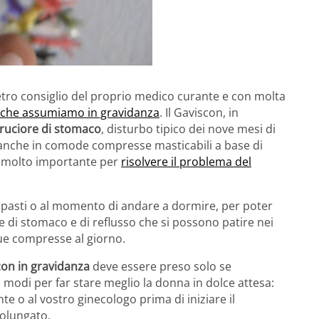
etro consiglio del proprio medico curante e con molta
 che assumiamo in gravidanza
. Il Gaviscon, in
ruciore di stomaco
, disturbo tipico dei nove mesi di
anche in comode compresse masticabili a base di
vi molto importante per
risolvere il problema del
 pasti o al momento di andare a dormire, per poter
re di stomaco e di reflusso che si possono patire nei
ue compresse al giorno.
con in gravidanza
deve essere preso solo se
 modi per far stare meglio la donna in dolce attesa:
e o al vostro ginecologo prima di iniziare il
olungato.