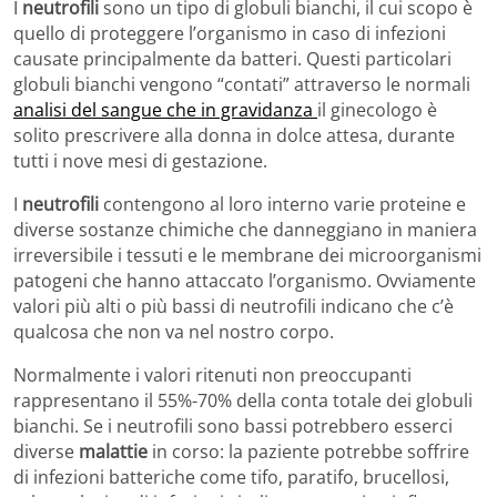
I
neutrofili
sono un tipo di globuli bianchi, il cui scopo è
quello di proteggere l’organismo in caso di infezioni
causate principalmente da batteri. Questi particolari
globuli bianchi vengono “contati” attraverso le normali
analisi del sangue che in gravidanza
il ginecologo è
solito prescrivere alla donna in dolce attesa, durante
tutti i nove mesi di gestazione.
I
neutrofili
contengono al loro interno varie proteine e
diverse sostanze chimiche che danneggiano in maniera
irreversibile i tessuti e le membrane dei microorganismi
patogeni che hanno attaccato l’organismo. Ovviamente
valori più alti o più bassi di neutrofili indicano che c’è
qualcosa che non va nel nostro corpo.
Normalmente i valori ritenuti non preoccupanti
rappresentano il 55%-70% della conta totale dei globuli
bianchi. Se i neutrofili sono bassi potrebbero esserci
diverse
malattie
in corso: la paziente potrebbe soffrire
di infezioni batteriche come tifo, paratifo, brucellosi,