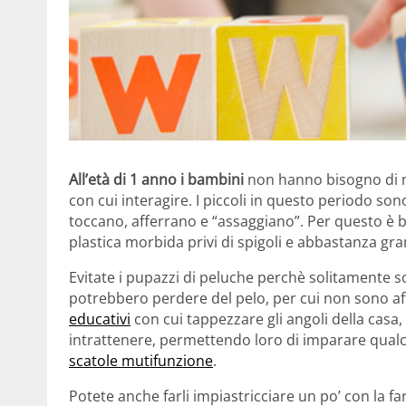
All’età di 1 anno i bambini
non hanno bisogno di mo
con cui interagire. I piccoli in questo periodo so
toccano, afferrano e “assaggiano”. Per questo è 
plastica morbida privi di spigoli e abbastanza gr
Evitate i pupazzi di peluche perchè solitamente s
potrebbero perdere del pelo, per cui non sono affid
educativi
con cui tappezzare gli angoli della casa,
intrattenere, permettendo loro di imparare qualco
scatole mutifunzione
.
Potete anche farli impiastricciare un po’ con la far