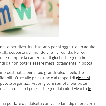
lto per divertirsi, bastano pochi oggetti e un adulto
no alla scoperta del mondo che li circonda. Per cui
bene riempire la cameretta di
giochi
di legno o in
andi da non potere essere messi totalmente in bocca.
ono destinati a bimbi più grandi -alcuni peluche
abili-. Oltre alle palestrine e ai tappeti di
giochini
 potete organizzarvi con giochi semplici per poterli
sa, come con i puzzle di legno dai colori vivaci o
le
ina per fare dei dolcetti con voi, o farli dipingere con i