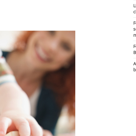
L
c
F
s
m
F
B
A
b