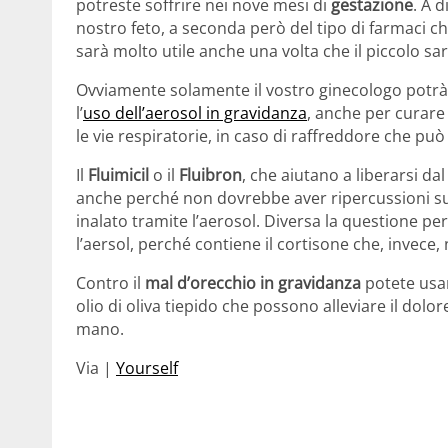
potreste soffrire nei nove mesi di
gestazione
. A d
nostro feto, a seconda però del tipo di farmaci ch
sarà molto utile anche una volta che il piccolo sa
Ovviamente solamente il vostro ginecologo potrà 
l’
uso dell’aerosol in gravidanza
, anche per curare 
le vie respiratorie, in caso di raffreddore che può
Il
Fluimicil
o il
Fluibron
, che aiutano a liberarsi da
anche perché non dovrebbe aver ripercussioni sul
inalato tramite l’aerosol. Diversa la questione per
l’aersol, perché contiene il cortisone che, invece
Contro il
mal d’orecchio in gravidanza
potete usa
olio di oliva tiepido che possono alleviare il dol
mano.
Via |
Yourself