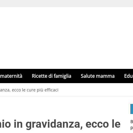
 maternità
Ricette di famiglia
Salute mamma
Edu
anza, ecco le cure più efficaci
io in gravidanza, ecco le
B
p