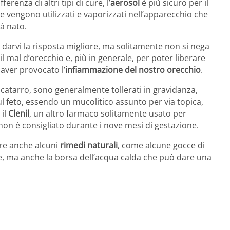
ifferenza di altri tipi di cure, l’
aerosol
è più sicuro per il
e vengono utilizzati e vaporizzati nell’apparecchio che
rà nato.
darvi la risposta migliore, ma solitamente non si nega
il mal d’orecchio e, più in generale, per poter liberare
 aver provocato l’
infiammazione del nostro orecchio
.
l catarro, sono generalmente tollerati in gravidanza,
 feto, essendo un mucolitico assunto per via topica,
 il
Clenil
, un altro farmaco solitamente usato per
, non è consigliato durante i nove mesi di gestazione.
re anche alcuni
rimedi naturali
, come alcune gocce di
ore, ma anche la borsa dell’acqua calda che può dare una