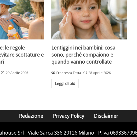
e: le regole
Lentiggini nei bambini: cosa
evitare scottature e
sono, perché compaiono e
ri
quando vanno controllate
29 Aprile 2026
Francesca Testa
28 Aprile 2026
Leggi di più
Redazione
Privacy Policy
Disclaimer
house Srl - Viale Sarca 336 20126 Milano - P.Iva 06933670967