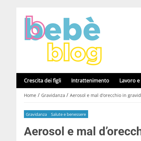
Crescita dei figli
Intrattenimento
Lavoro e
/
/
Home
Gravidanza
Aerosol e mal d’orecchio in gravid
Gravidanza
Salute e benessere
Aerosol e mal d’orecch