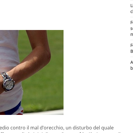
L
c
F
s
m
F
B
A
b
dio contro il mal d’orecchio, un disturbo del quale