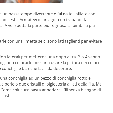
cco un passatempo divertente e
fai da te
. Infilate con i
randi feste. Armatevi di un ago o un trapano da
a. A voi spetta la parte più rognosa, ai bimbi la più
arle con una limetta se ci sono lati taglienti per evitare
 fori laterali per metterne una dopo altra -3 o 4 vanno
 vogliono colorarle possono usare la pittura nei colori
le conchiglie bianche facili da decorare.
 una conchiglia ad un pezzo di conchiglia rotto e
erle o due cristalli di bigiotteria ai lati della fila. Ma
a. Come chiusura basta annodare i fili senza bisogno di
siasti