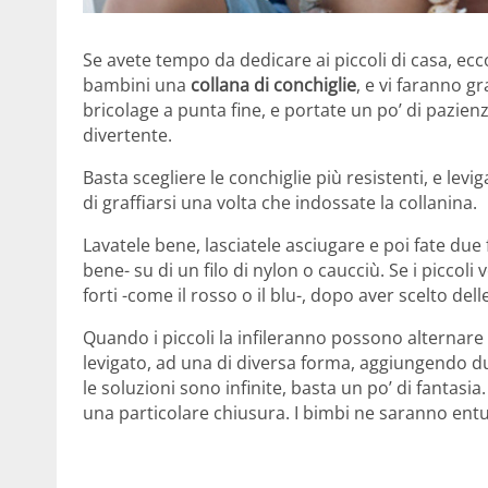
Se avete tempo da dedicare ai piccoli di casa, e
bambini una
collana di conchiglie
, e vi faranno g
bricolage a punta fine, e portate un po’ di pazienz
divertente.
Basta scegliere le conchiglie più resistenti, e levig
di graffiarsi una volta che indossate la collanina.
Lavatele bene, lasciatele asciugare e poi fate due
bene- su di un filo di nylon o caucciù. Se i piccoli
forti -come il rosso o il blu-, dopo aver scelto del
Quando i piccoli la infileranno possono alternare
levigato, ad una di diversa forma, aggiungendo due p
le soluzioni sono infinite, basta un po’ di fantasi
una particolare chiusura. I bimbi ne saranno entu