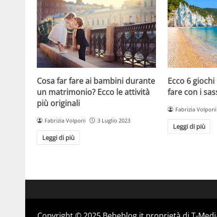
Cosa far fare ai bambini durante
Ecco 6 giochi
un matrimonio? Ecco le attività
fare con i sas
più originali
Fabrizia Volponi
Fabrizia Volponi
3 Luglio 2023
Leggi di più
Leggi di più
Copyright © 2025 Bebeblog.it proprietà di T-Media