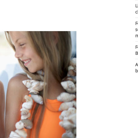
L
c
F
s
m
F
B
A
b