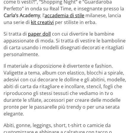
come ti vesti?!”, “Shopping Night” e “Guardaroba
Perfetto” in onda su Real Time, e insegnante presso la
Carla’s Academy
, l’
accademia di stile
milanese, lancia
una serie di
kit creativi
per stiliste in erba.
Si tratta di
paper doll
con cui divertire le bambine
appassionate di moda. Si tratta di vestire le bamboline
di carta usando i modelli disegnati decorati e ritagliati
personalmente.
Il materiale a disposizione è divertente e fashion.
Valigette a tema, album con elastico, blocchi a spirale,
adesivi con cui decorare le dolline e gli abitini, modelle,
abiti di carta da ritagliare e incollare, stencil, fogli che
riproducono gli stessi tessuti che vediamo in tv o
durante le sfilate, accessori per creare delle modelle
pronte per le passarelle più trendy o per una serata
elegante.
Abiti, gonne, leggings, short, t-shirt o camicie da
customizzare e abbinare a calzature con tacco o