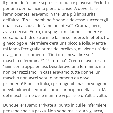
Il giorno dell’esame si presentò buio e piovoso. Perfetto,
per una donna incinta piena di ansie. A dover fare
l’amniocentesi eravamo in tre, una più impaurita
dell’altra. “E se il bambino è sano e dovesse succedergli
qualcosa a causa dell’amniocentesi?”. Oramai, però,
avevo deciso. Entro, mi spoglio, mi fanno stendere e
cercano tutti di distrarmi e farmi sorridere. In effetti, tra
ginecologo e infermiere c’era una piccola folla. Mentre
mi fanno l’ecografia prima del prelievo, mi viene un’idea,
era giunto il momento: “Dottore, mi sa dire se è
maschio o femmina?”. “Femmina”. Credo di aver urlato
“Sìììì” con troppa enfasi. Desideravo una femmina, ma
non per razzismo: in casa eravamo tutte donne, un
maschio non avrei saputo nemmeno da dove
prenderlo! E poi, in Italia, i primogeniti maschi vengono
inevitabilmente educati come i principini della casa. Ma
del maschilismo delle mamme vi parlerò un’altra volta.
Dunque, eravamo arrivate al punto in cui le infermiere
pensano che sia pazza. Non sono mai stata vigliacca,