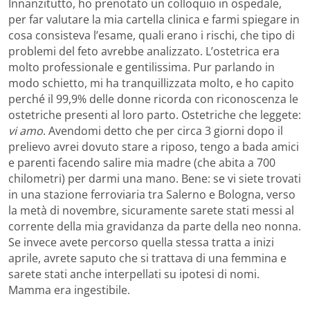
Innanzitutto, ho prenotato un colloquio in ospedale,
per far valutare la mia cartella clinica e farmi spiegare in
cosa consisteva l’esame, quali erano i rischi, che tipo di
problemi del feto avrebbe analizzato. L’ostetrica era
molto professionale e gentilissima. Pur parlando in
modo schietto, mi ha tranquillizzata molto, e ho capito
perché il 99,9% delle donne ricorda con riconoscenza le
ostetriche presenti al loro parto. Ostetriche che leggete:
vi amo
. Avendomi detto che per circa 3 giorni dopo il
prelievo avrei dovuto stare a riposo, tengo a bada amici
e parenti facendo salire mia madre (che abita a 700
chilometri) per darmi una mano. Bene: se vi siete trovati
in una stazione ferroviaria tra Salerno e Bologna, verso
la metà di novembre, sicuramente sarete stati messi al
corrente della mia gravidanza da parte della neo nonna.
Se invece avete percorso quella stessa tratta a inizi
aprile, avrete saputo che si trattava di una femmina e
sarete stati anche interpellati su ipotesi di nomi.
Mamma era ingestibile.