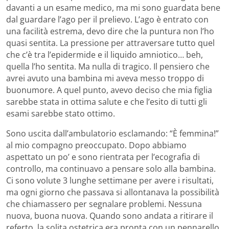
davanti a un esame medico, ma mi sono guardata bene
dal guardare l’ago per il prelievo. L’ago è entrato con
una facilità estrema, devo dire che la puntura non l’ho
quasi sentita. La pressione per attraversare tutto quel
che c’è tra l’epidermide e il liquido amniotico… beh,
quella l’ho sentita. Ma nulla di tragico. Il pensiero che
avrei avuto una bambina mi aveva messo troppo di
buonumore. A quel punto, avevo deciso che mia figlia
sarebbe stata in ottima salute e che l’esito di tutti gli
esami sarebbe stato ottimo.
Sono uscita dall’ambulatorio esclamando: “È femmina!”
al mio compagno preoccupato. Dopo abbiamo
aspettato un po’ e sono rientrata per l’ecografia di
controllo, ma continuavo a pensare solo alla bambina.
Ci sono volute 3 lunghe settimane per avere i risultati,
ma ogni giorno che passava si allontanava la possibilità
che chiamassero per segnalare problemi. Nessuna
nuova, buona nuova. Quando sono andata a ritirare il
referto, la solita ostetrica era pronta con un pennarello