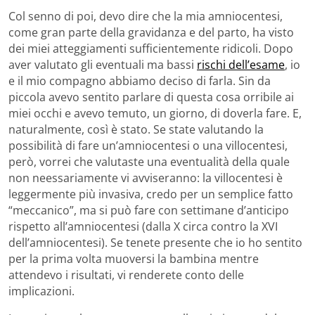
Col senno di poi, devo dire che la mia amniocentesi,
come gran parte della gravidanza e del parto, ha visto
dei miei atteggiamenti sufficientemente ridicoli. Dopo
aver valutato gli eventuali ma bassi
rischi dell’esame
, io
e il mio compagno abbiamo deciso di farla. Sin da
piccola avevo sentito parlare di questa cosa orribile ai
miei occhi e avevo temuto, un giorno, di doverla fare. E,
naturalmente, così è stato. Se state valutando la
possibilità di fare un’amniocentesi o una villocentesi,
però, vorrei che valutaste una eventualità della quale
non neessariamente vi avviseranno: la villocentesi è
leggermente più invasiva, credo per un semplice fatto
“meccanico”, ma si può fare con settimane d’anticipo
rispetto all’amniocentesi (dalla X circa contro la XVI
dell’amniocentesi). Se tenete presente che io ho sentito
per la prima volta muoversi la bambina mentre
attendevo i risultati, vi renderete conto delle
implicazioni.