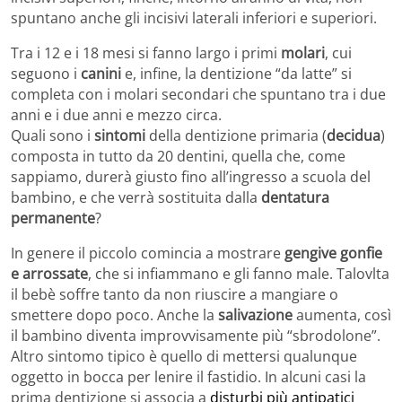
spuntano anche gli incisivi laterali inferiori e superiori.
Tra i 12 e i 18 mesi si fanno largo i primi
molari
, cui
seguono i
canini
e, infine, la dentizione “da latte” si
completa con i molari secondari che spuntano tra i due
anni e i due anni e mezzo circa.
Quali sono i
sintomi
della dentizione primaria (
decidua
)
composta in tutto da 20 dentini, quella che, come
sappiamo, durerà giusto fino all’ingresso a scuola del
bambino, e che verrà sostituita dalla
dentatura
permanente
?
In genere il piccolo comincia a mostrare
gengive gonfie
e arrossate
, che si infiammano e gli fanno male. Talovlta
il bebè soffre tanto da non riuscire a mangiare o
smettere dopo poco. Anche la
salivazione
aumenta, così
il bambino diventa improvvisamente più “sbrodolone”.
Altro sintomo tipico è quello di mettersi qualunque
oggetto in bocca per lenire il fastidio. In alcuni casi la
prima dentizione si associa a
disturbi più antipatici