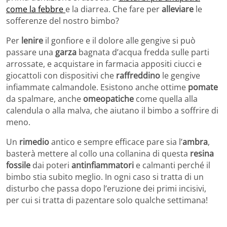
come la febbre
e la diarrea. Che fare per
alleviare
le
sofferenze del nostro bimbo?
Per
lenire
il gonfiore e il dolore alle gengive si può
passare una
garza
bagnata d’acqua fredda sulle parti
arrossate, e acquistare in farmacia appositi ciucci e
giocattoli con dispositivi che
raffreddino
le gengive
infiammate calmandole. Esistono anche ottime
pomate
da spalmare, anche
omeopatiche
come quella alla
calendula o alla malva, che aiutano il bimbo a soffrire di
meno.
Un
rimedio
antico e sempre efficace pare sia l’
ambra
,
basterà mettere al collo una collanina di questa
resina
fossile
dai poteri
antinfiammatori
e calmanti perché il
bimbo stia subito meglio. In ogni caso si tratta di un
disturbo che passa dopo l’eruzione dei primi incisivi,
per cui si tratta di pazentare solo qualche settimana!