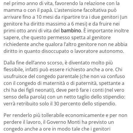
nel primo anno di vita, favorendo la relazione con la
mamma o con il papà. L’astensione facoltativa può
arrivare fino a 10 mesi da ripartire tra i due genitori (un
genitore ha diritto massimo a 6 mesi) e da fruire nei
primi otto anni di vita del
bambino
. È importante inoltre
sapere, che questo permesso spetta al genitore
richiedente anche qualora l’altro genitore non ne abbia
diritto in quanto disoccupato o lavoratore autonomo.
Dalla fine dell’anno scorso, è diventato molto più
flessibile, infatti può essere richiesto anche a ore. Chi
usufruisce del congedo parentale (che non va confuso
con il congedo di maternità o di paternità, spettante a
chi ha dei figli neonati), deve però fare i conti (nel vero
senso della parola) con un netto taglio dello stipendio:
verrà retribuito solo il 30 percento dello stipendio.
Per renderlo più tollerabile economicamente e per non
perdere il lavoro, il Governo Monti ha previsto un
congedo anche a ore in modo tale che i genitori