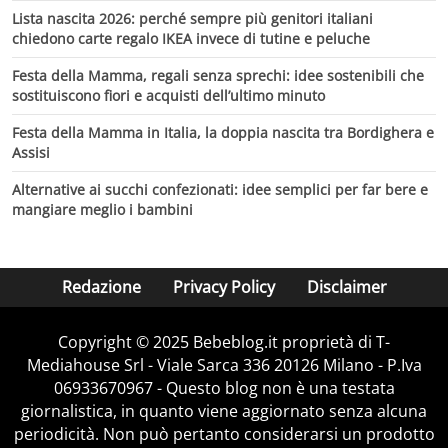
Lista nascita 2026: perché sempre più genitori italiani
chiedono carte regalo IKEA invece di tutine e peluche
Festa della Mamma, regali senza sprechi: idee sostenibili che
sostituiscono fiori e acquisti dell’ultimo minuto
Festa della Mamma in Italia, la doppia nascita tra Bordighera e
Assisi
Alternative ai succhi confezionati: idee semplici per far bere e
mangiare meglio i bambini
Redazione
Privacy Policy
Disclaimer
Copyright © 2025 Bebeblog.it proprietà di T-
Mediahouse Srl - Viale Sarca 336 20126 Milano - P.Iva
06933670967 - Questo blog non è una testata
giornalistica, in quanto viene aggiornato senza alcuna
periodicità. Non può pertanto considerarsi un prodotto