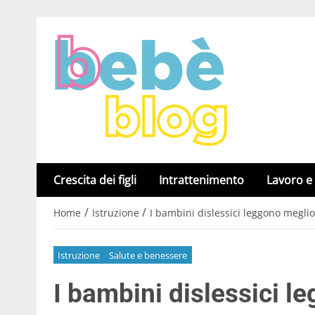
Crescita dei figli
Intrattenimento
Lavoro e
/
/
Home
Istruzione
I bambini dislessici leggono meglio c
Istruzione
Salute e benessere
I bambini dislessici le