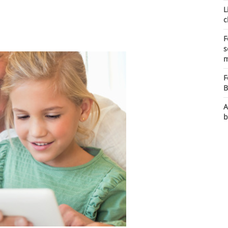
L
c
F
s
m
F
B
A
b