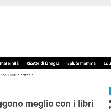
 maternità
Ricette di famiglia
Salute mamma
Edu
on i libri elettronici
ggono meglio con i libri
B
p