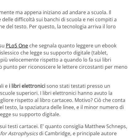
ente ma appena iniziano ad andare a scuola. Il
elle difficoltà sui banchi di scuola e nei compiti a
ne del testo. Per questo,
la tecnologia arriva il loro
 su
PLoS One
che segnala quanto leggere un ebook
slessico che legge su supporto digitale (tablet,
più velocemente rispetto a quando lo fa sui libri
esso punto per riconoscere le lettere circostanti per meno
ali e
i libri elettronici
sono stati testati presso un
scuole superiori. I libri elettronici hanno avuto la
gliore rispetto al libro cartaceo. Motivo? Ciò che conta
l testo, la spaziatura delle linee, e il minor numero di
legge su supporto digitale.
ui testi cartacei. E’ quanto consiglia Matthew Schneps,
for Astrophysics
di Cambridge, e principale autore