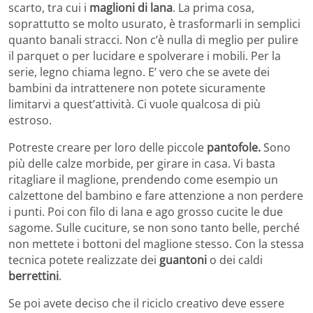
scarto, tra cui i
maglioni di lana
. La prima cosa,
soprattutto se molto usurato, è trasformarli in semplici
quanto banali stracci. Non c’è nulla di meglio per pulire
il parquet o per lucidare e spolverare i mobili. Per la
serie, legno chiama legno. E’ vero che se avete dei
bambini da intrattenere non potete sicuramente
limitarvi a quest’attività. Ci vuole qualcosa di più
estroso.
Potreste creare per loro delle piccole
pantofole.
Sono
più delle calze morbide, per girare in casa. Vi basta
ritagliare il maglione, prendendo come esempio un
calzettone del bambino e fare attenzione a non perdere
i punti. Poi con filo di lana e ago grosso cucite le due
sagome. Sulle cuciture, se non sono tanto belle, perché
non mettete i bottoni del maglione stesso. Con la stessa
tecnica potete realizzate dei
guantoni
o dei caldi
berrettini
.
Se poi avete deciso che il riciclo creativo deve essere