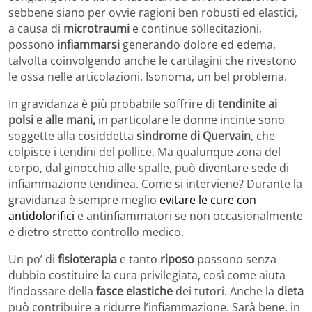
sebbene siano per ovvie ragioni ben robusti ed elastici,
a causa di
microtraumi
e continue sollecitazioni,
possono
infiammarsi
generando dolore ed edema,
talvolta coinvolgendo anche le cartilagini che rivestono
le ossa nelle articolazioni. Isonoma, un bel problema.
In gravidanza è più probabile soffrire di
tendinite ai
polsi e alle mani,
in particolare le donne incinte sono
soggette alla cosiddetta
sindrome di Quervain
, che
colpisce i tendini del pollice. Ma qualunque zona del
corpo, dal ginocchio alle spalle, può diventare sede di
infiammazione tendinea. Come si interviene? Durante la
gravidanza è sempre meglio
evitare le cure con
antidolorifici
e antinfiammatori se non occasionalmente
e dietro stretto controllo medico.
Un po’ di
fisioterapia
e tanto
riposo
possono senza
dubbio costituire la cura privilegiata, così come aiuta
l’indossare della
fasce elastiche
dei tutori. Anche la
dieta
può contribuire a ridurre l’infiammazione. Sarà bene, in