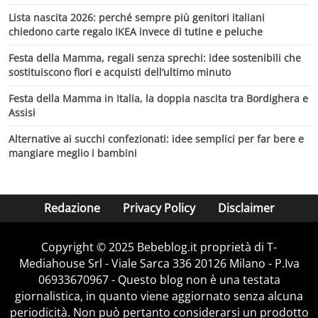
Lista nascita 2026: perché sempre più genitori italiani
chiedono carte regalo IKEA invece di tutine e peluche
Festa della Mamma, regali senza sprechi: idee sostenibili che
sostituiscono fiori e acquisti dell’ultimo minuto
Festa della Mamma in Italia, la doppia nascita tra Bordighera e
Assisi
Alternative ai succhi confezionati: idee semplici per far bere e
mangiare meglio i bambini
Redazione
Privacy Policy
Disclaimer
Copyright © 2025 Bebeblog.it proprietà di T-
Mediahouse Srl - Viale Sarca 336 20126 Milano - P.Iva
06933670967 - Questo blog non è una testata
giornalistica, in quanto viene aggiornato senza alcuna
periodicità. Non può pertanto considerarsi un prodotto