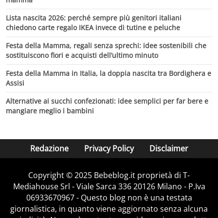
Lista nascita 2026: perché sempre più genitori italiani
chiedono carte regalo IKEA invece di tutine e peluche
Festa della Mamma, regali senza sprechi: idee sostenibili che
sostituiscono fiori e acquisti dell’ultimo minuto
Festa della Mamma in Italia, la doppia nascita tra Bordighera e
Assisi
Alternative ai succhi confezionati: idee semplici per far bere e
mangiare meglio i bambini
Redazione
Privacy Policy
Disclaimer
Copyright © 2025 Bebeblog.it proprietà di T-
Mediahouse Srl - Viale Sarca 336 20126 Milano - P.Iva
06933670967 - Questo blog non è una testata
giornalistica, in quanto viene aggiornato senza alcuna