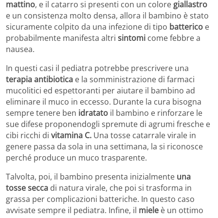
mattino
, e il catarro si presenti con un colore
giallastro
e un consistenza molto densa, allora il bambino è stato
sicuramente colpito da una infezione di tipo
batterico
e
probabilmente manifesta altri
sintomi
come febbre a
nausea.
In questi casi il pediatra potrebbe prescrivere una
terapia antibiotica
e la somministrazione di farmaci
mucolitici ed espettoranti per aiutare il bambino ad
eliminare il muco in eccesso. Durante la cura bisogna
sempre tenere ben
idratato
il bambino e rinforzare le
sue difese proponendogli spremute di agrumi fresche e
cibi ricchi di
vitamina C.
Una tosse catarrale virale in
genere passa da sola in una settimana, la si riconosce
perché produce un muco trasparente.
Talvolta, poi, il bambino presenta inizialmente
una
tosse secca
di natura virale, che poi si trasforma in
grassa per complicazioni batteriche. In questo caso
avvisate sempre il pediatra. Infine, il
miele
è un ottimo