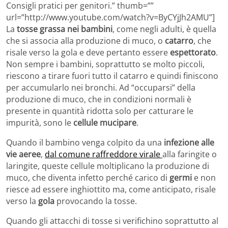
Consigli pratici per genitori.” thumb=””
url=”http://www.youtube.com/watch?v=ByCYjJh2AMU”]
La
tosse grassa nei bambini
, come negli adulti, è quella
che si associa alla produzione di muco, o
catarro
, che
risale verso la gola e deve pertanto essere
espettorato
.
Non sempre i bambini, soprattutto se molto piccoli,
riescono a tirare fuori tutto il catarro e quindi finiscono
per accumularlo nei bronchi. Ad “occuparsi” della
produzione di muco, che in condizioni normali è
presente in quantità ridotta solo per catturare le
impurità, sono le
cellule mucipare
.
Quando il bambino venga colpito da una
infezione alle
vie aeree
,
dal comune raffreddore virale
alla faringite o
laringite, queste cellule moltiplicano la produzione di
muco, che diventa infetto perché carico di
germi
e non
riesce ad essere inghiottito ma, come anticipato, risale
verso la
gola
provocando la tosse.
Quando gli attacchi di tosse si verifichino soprattutto al