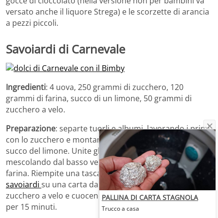
gocce di cioccolato (nella versione non per bambini va
versato anche il liquore Strega) e le scorzette di arancia
a pezzi piccoli.
Savoiardi di Carnevale
Ingredienti
: 4 uova, 250 grammi di zucchero, 120
grammi di farina, succo di un limone, 50 grammi di
zucchero a velo.
Preparazione
: separte tuorli e albumi, lavorando i primi
con lo zucchero e montando a neve i secondi con il
succo del limone. Unite gli albumi alla crema di tuorli,
mescolando dal basso verso l’alto. Aggiungete piano la
farina. Riempite una tasca da pasticcere e versate i
savoiardi
su una carta da forno, spolverizzandoli di
zucchero a velo e cuocendoli in forno caldo a 180 gradi
PALLINA DI CARTA STAGNOLA
per 15 minuti.
Trucco a casa