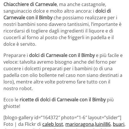
Chiacchiere di Carnevale
, ma anche castagnole,
sanguinaccio dolce e molto altro ancora: i
dolci di
Carnevale con il Bimby
che possiamo realizzare per i
nostri bambini sono davvero tantissimi, l’importante è
ricordarsi di togliere dagli ingredienti il liquore e di
cuocerli al forno al posto che friggerli in padella e il
dolce è servito.
Preparare i
dolci di Carnevale con il Bimby
e più facile e
veloce: talvolta avremo bisogno anche del forno per
cuocere i dolcetti preparati per i bambini (o di una
padella con olio bollente nel caso non siano destinati a
loro), mentre altre volte potremo fare tutto con il
nostro robot.
Ecco le
ricette di dolci di Carnevale con il Bimby
più
ghiotte!
[blogo-gallery id=”164372″ photo=”1-6″ layout=”slider”]
Foto | da Flickr di
caleb lost
,
marioragona
,
luinil86
,
buari
,