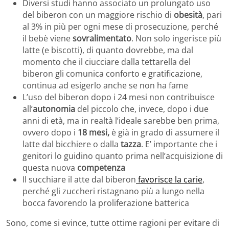
Diversi studi hanno associato un prolungato uso
del biberon con un maggiore rischio di
obesità
, pari
al 3% in più per ogni mese di prosecuzione, perché
il bebè viene
sovralimentato
. Non solo ingerisce più
latte (e biscotti), di quanto dovrebbe, ma dal
momento che il ciucciare dalla tettarella del
biberon gli comunica conforto e gratificazione,
continua ad esigerlo anche se non ha fame
L’uso del biberon dopo i 24 mesi non contribuisce
all’
autonomia
del piccolo che, invece, dopo i due
anni di età, ma in realtà l’ideale sarebbe ben prima,
ovvero dopo i
18 mesi,
è già in grado di assumere il
latte dal bicchiere o dalla
tazza
. E’ importante che i
genitori lo guidino quanto prima nell’acquisizione di
questa nuova
competenza
Il succhiare il atte dal biberon
favorisce la carie
,
perché gli zuccheri ristagnano più a lungo nella
bocca favorendo la proliferazione batterica
Sono, come si evince, tutte ottime ragioni per evitare di