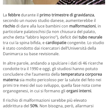
La
febbre
durante il
primo trimestre di gravidanza
,
secondo un nuovo studio danese, aumenterebbe il
rischio
di dare alla luce bambini con
malformazioni
, in
particolare palatoschisi (la non chiusura del palato,
anche detta “labbro leporino”), deficit del
tubo neurale
tra cui la spina bifida, e
cardiopatie
congenite. Lo studio
è stato condotto dai ricercatori dell’Università della
Danimarca su base revisionale.
In altre parole, andando a spulciare i dati di 46 ricerche
condotte tra il 1990 e oggi, gli studiosi hanno potuto
concludere che l’aumento della
temperatura corporea
materna
sia molto pericoloso per la salute del feto nei
primi tre mesi del suo sviluppo, quella fase nota come
organogenesi, in cui si formano gli
organi interni
.
Il rischio di malformazioni sarebbe più elevato
addirittura del
50%
. Non bisogna, però, allarmarsi