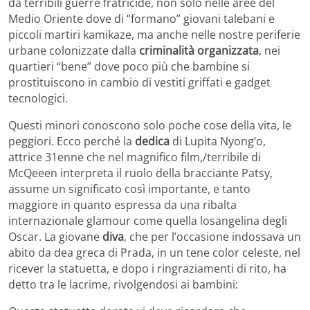
da terribili guerre fratricide, non solo nelle aree del
Medio Oriente dove di “formano” giovani talebani e
piccoli martiri kamikaze, ma anche nelle nostre periferie
urbane colonizzate dalla
criminalità organizzata
, nei
quartieri “bene” dove poco più che bambine si
prostituiscono in cambio di vestiti griffati e gadget
tecnologici.
Questi minori conoscono solo poche cose della vita, le
peggiori. Ecco perché la
dedica
di Lupita Nyong’o,
attrice 31enne che nel magnifico film,/terribile di
McQeeen interpreta il ruolo della bracciante Patsy,
assume un significato così importante, e tanto
maggiore in quanto espressa da una ribalta
internazionale glamour come quella losangelina degli
Oscar. La giovane
diva
, che per l’occasione indossava un
abito da dea greca di Prada, in un tene color celeste, nel
ricever la statuetta, e dopo i ringraziamenti di rito, ha
detto tra le lacrime, rivolgendosi ai bambini: