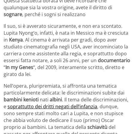
Questa statuetta dorata vi deve ricordare che
qualunque sia la vostra origine, avete il diritto di
sognare
, perché i sogni si realizzano
Il suo, si è avverato sicuramente, e non era scontato.
Lupita Nyong’o, infatti, è nata in Messico ma è cresciuta
in
Kenya
. Al cinema è arrivata per gradi, dopo aver
studiato cinematografia negli USA, aver incominciato la
carriera come assistente alla regia, e soprattutto dopo
essersi fatta notare, a soli 26 anni, per un
documentario
“
In my Genes
“, del 2009, interamente scritto, diretto e
girato da lei.
Nell’opera, pluripremiata, si affronta una tematica
particolarmente delicata: le discriminazioni subite dai
bambini kenioti
nati
albini
. Il tema delle discriminazioni,
e
soprattutto dei dritti negati dell’infanzia
, dunque,
sono sempre stati molto cari a Lupita, e non stupisce
che abbia voluto de dedicare il suo (primo) Oscar
proprio ai bambini. La tematica della
schiavitù
del