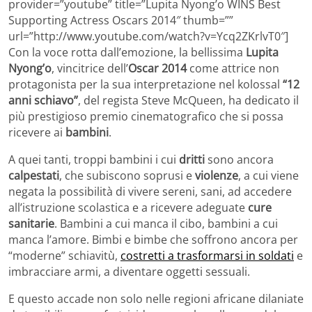
provider=”youtube” title=”Lupita Nyong’o WINS Best
Supporting Actress Oscars 2014″ thumb=””
url=”http://www.youtube.com/watch?v=Ycq2ZKrlvT0″]
Con la voce rotta dall’emozione, la bellissima
Lupita
Nyong’o
, vincitrice dell’
Oscar 2014
come attrice non
protagonista per la sua interpretazione nel kolossal
“12
anni schiavo”
, del regista Steve McQueen, ha dedicato il
più prestigioso premio cinematografico che si possa
ricevere ai
bambini
.
A quei tanti, troppi bambini i cui
dritti
sono ancora
calpestati
, che subiscono soprusi e
violenze
, a cui viene
negata la possibilità di vivere sereni, sani, ad accedere
all’istruzione scolastica e a ricevere adeguate
cure
sanitarie
. Bambini a cui manca il cibo, bambini a cui
manca l’amore. Bimbi e bimbe che soffrono ancora per
“moderne” schiavitù,
costretti a trasformarsi in soldati
e
imbracciare armi, a diventare oggetti sessuali.
E questo accade non solo nelle regioni africane dilaniate