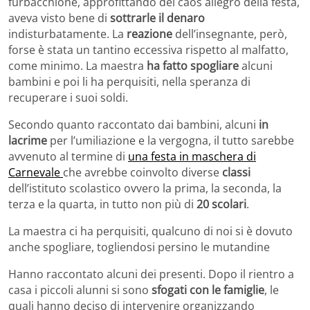
furbacchione, approfittando del caos allegro della festa,
aveva visto bene di
sottrarle il denaro
indisturbatamente. La
reazione
dell’insegnante, però,
forse è stata un tantino eccessiva rispetto al malfatto,
come minimo. La maestra
ha fatto spogliare
alcuni
bambini e poi li ha perquisiti, nella speranza di
recuperare i suoi soldi.
Secondo quanto raccontato dai bambini, alcuni
in
lacrime
per l’umiliazione e la vergogna, il tutto sarebbe
avvenuto al termine di
una festa in maschera di
Carnevale
che avrebbe coinvolto diverse
classi
dell’istituto scolastico ovvero la prima, la seconda, la
terza e la quarta, in tutto non più di
20 scolari
.
La maestra ci ha perquisiti, qualcuno di noi si è dovuto
anche spogliare, togliendosi persino le mutandine
Hanno raccontato alcuni dei presenti. Dopo il rientro a
casa i piccoli alunni si sono
sfogati con le famiglie
, le
quali hanno deciso di intervenire organizzando