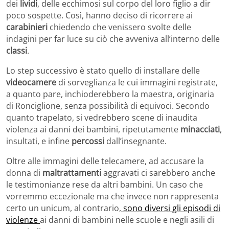
dei
lividi
, delle ecchimosi sul corpo del loro figlio a dir
poco sospette. Così, hanno deciso di ricorrere ai
carabinieri
chiedendo che venissero svolte delle
indagini per far luce su ciò che avveniva all’interno delle
classi
.
Lo step successivo è stato quello di installare delle
videocamere
di sorveglianza le cui immagini registrate,
a quanto pare, inchioderebbero la maestra, originaria
di Ronciglione, senza possibilità di equivoci. Secondo
quanto trapelato, si vedrebbero scene di inaudita
violenza ai danni dei bambini, ripetutamente
minacciati
,
insultati, e infine
percossi
dall’insegnante.
Oltre alle immagini delle telecamere, ad accusare la
donna di
maltrattamenti
aggravati ci sarebbero anche
le testimonianze rese da altri bambini. Un caso che
vorremmo eccezionale ma che invece non rappresenta
certo un unicum, al contrario,
sono diversi gli episodi di
violenze
ai danni di bambini nelle scuole e negli asili di