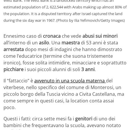
West Bank. The West Bank is a landlocked territory which has an
estimated population of 2, 622,544 with Arabs making up almost 80% of
the population. It is a disputed territory after Israel captured the land
during the six day war in 1967. (Photo by Ilia Yefimovich/Getty Images)
Ennesimo caso di
cronaca
che vede
abusi sui minori
all’interno di un
asilo
. Una
maestra
di 53 anni è stata
arrestata
dopo mesi di indagini che hanno dimostrato
come l’educatrice (termine che suona tristemente
ironico), fosse solita intimidire, minacciare e soprattutto
picchiare
i suoi piccoli alunni di soli
3 anni
.
Il “fattaccio” è
avvenuto in una scuola materna
del
viterbese, nello specifico del comune di Monterosi, un
piccolo borgo della Tuscia vicino a Civita Castellana, ma
come sempre in questi casi, la location conta assai
poco.
Questi i fatti: circa sette mesi fa i
genitori
di uno dei
bambini che frequentavano la scuola, avevano notato