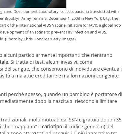
gn and Development Laboratory, collects bacteria transfected with
mer Brooklyn Army Terminal December 1, 2008 in New York City. The
rt of the International AIDS Vaccine Initiative (or IAVI), a global not-
e development of a vaccine to prevent HIV infection and AIDS.
ld. (Photo by Chris Hondros/Getty Images)
no alcuni particolarmente importanti che rientrano
tale.
Si tratta di test, alcuni invasivi, come
alisi del sangue, che consentono di individuare eventuali
itività a malattie ereditarie e malformazioni congenite
nti perché spesso, quando un bambino è portatore di
immediatamente dopo la nascita si riescono a limitare
tradizionali, molti mutuati dal SSN e gratuiti dopo i 35
ci che “mappano” il
cariotipo
(il codice genetico) del
talia sono attrezzati ad eseguirli. Il più innovativo tra