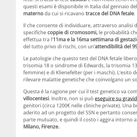
questi esami è disponibile in Italia dal gennaio de
materno
da cui si ricavano
tracce del DNA fetale
.
Il che consente di individuare, attraverso analisi
specifiche
coppie di cromosomi,
le probabilità ch
effettua tra l’
11ma e la 16ma settimana di gestaz
del tutto privo di rischi, con un’
attendibilità del 9
Le patologie che questo test del DNA fetale libero
trisomia 18 o sindrome di Edwards, la trisomia 13
femmine) e di Klienefelter (per i maschi). L’esito d
rilevare malattie genetiche che coinvolgano un s
Questa è la ragione per cui il test genetico va c
villocentesi
. Inoltre, non si può
eseguire su gravi
genitori (circa 1200€ nelle cliniche private). Una 
aderito ad un progetto del SSN e pertanto consent
parte mutuato, e quindi il costo i aggira intorno a
Milano, Firenze.