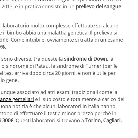
l 2013, e in pratica consiste in un
prelievo del sangue
 di laboratorio molto complesse effettuate su alcune
e il bimbo abbia una malattia genetica. Il prelievo si
ione
. Come intuibile, ovviamente si tratta di un esame
9%.
 sono diverse, tra queste la
sindrome di Down,
la
 o sindrome di Patau, le sindrome di Turner (per le
el test arriva dopo circa 20 giorni, e non è utile per
olo gene.
omunque associato ad atri esami tradizionali come la
danze gemellari
e il suo costo è totalmente a carico dei
buona notizia è che alcuni laboratori in Italia hanno
ono di effettuare il test a minor prezzo perché in
i
300€.
Questi laboratori si trovano a
Torino, Cagliari,