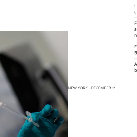
L
c
F
s
m
F
B
A
b
NEW YORK - DECEMBER 1: