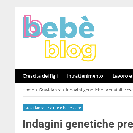
Crescita dei figli
Intrattenimento
Lavoro e
/
/
Home
Gravidanza
Indagini genetiche prenatali: cosa
Gravidanza
Salute e benessere
Indagini genetiche pre