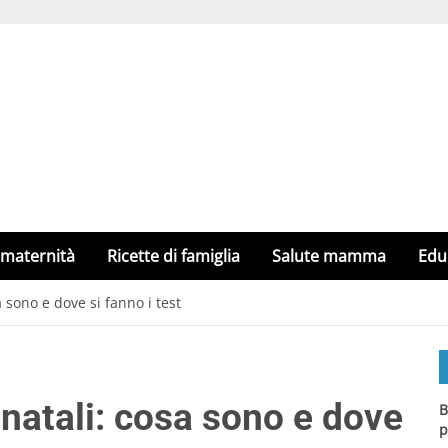
 maternità
Ricette di famiglia
Salute mamma
Edu
 sono e dove si fanno i test
natali: cosa sono e dove
B
p