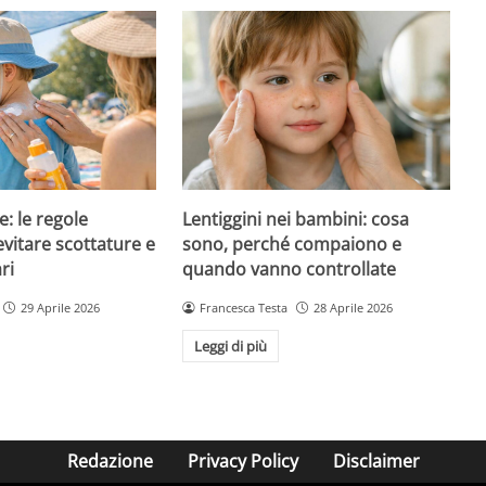
e: le regole
Lentiggini nei bambini: cosa
evitare scottature e
sono, perché compaiono e
ri
quando vanno controllate
29 Aprile 2026
Francesca Testa
28 Aprile 2026
Leggi di più
Redazione
Privacy Policy
Disclaimer