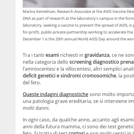
Marina Kemelman, Research Associate at the AIDS Vaccine Desi
DNA as part of research at the laboratory's campus in the for
laboratory, seeking a vaccine to prevent the spread of AIDS, is pa
for-profit, public-private partnership working to accelerate th
December 1 is the 20th annual World AIDS Day around the wor
Tra i tanti
esami
richiesti in
gravidanza
, ce ne so
nella categoria dello
screening diagnostico prena
l’amniocentesi e la villocentesi, altri semplici an
deficit genetici e sindromi cromosomiche
, la pos
del feto.
Queste indagini diagnostiche
sono molto importa
una patologia grave ereditaria, se si interviene 
molti danni.
In ogni caso, da qualche anno, accanto agli esami 
anni della futura mamma, ci sono dei test geneti
feto. Si tratta di test
costosi
e non molti centri in I