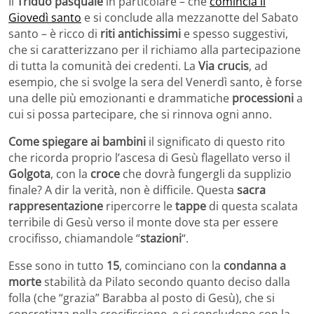
Il
Triduo pasquale
in particolare – che
comincia il
Giovedì santo
e si conclude alla mezzanotte del Sabato
santo – è ricco di
riti antichissimi
e spesso suggestivi,
che si caratterizzano per il richiamo alla partecipazione
di tutta la comunità dei credenti. La
Via crucis
, ad
esempio, che si svolge la sera del Venerdì santo, è forse
una delle più emozionanti e drammatiche
processioni
a
cui si possa partecipare, che si rinnova ogni anno.
Come spiegare ai bambini
il significato di questo rito
che ricorda proprio l’ascesa di Gesù flagellato verso il
Golgota
, con la
croce
che dovrà fungergli da supplizio
finale? A dir la verità, non è difficile. Questa
sacra
rappresentazione
ripercorre le
tappe
di questa scalata
terribile di Gesù verso il monte dove sta per essere
crocifisso, chiamandole “
stazioni
“.
Esse sono in tutto
15
, cominciano con la
condanna a
morte
stabilità da Pilato secondo quanto deciso dalla
folla (che “grazia” Barabba al posto di Gesù), che si
concretizza nella crocifissione, e si concludono con la