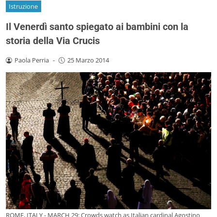
Istruzione
Il Venerdì santo spiegato ai bambini con la
storia della Via Crucis
Paola Perria
-
25 Marzo 2014
ROME, ITALY - MARCH 29: Crowds watch as Italian cardinal Agostino