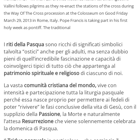
Vallini follows pilgrims as they re-enact the stations of the cross during
the Way Of The Cross procession at the Colosseum on Good Friday
March 29, 2013 in Rome, Italy. Pope Francis is taking part in his first
holy week as pontiff. The traditional
I
riti della Pasqua
sono ricchi di significati simbolici
talvolta “ostici” anche per gli adulti, ma senza dubbio
pieni di quell’incredibile fascinazione e capacità di
coinvolgerci tipici di tutto ciò che appartenga al
patrimonio spirituale e religioso
di ciascuno di noi.
La vasta
comunità cristiana del mondo,
vive con
intensità e partecipazione tutta la liturgia pasquale
perché essa nasce proprio per permettere ai fedeli di
poter “rivivere” le fasi conclusive della vita di Gesù, con il
supplizio della
Passione
, la Morte e naturalmente
l’attesa
Resurrezione
che viene solennemente celebrata
la domenica di Pasqua.