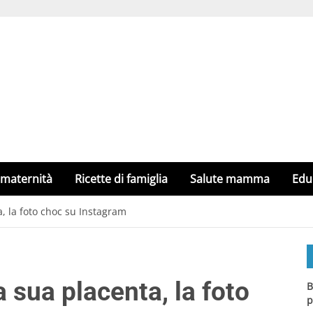
 maternità
Ricette di famiglia
Salute mamma
Edu
a, la foto choc su Instagram
a sua placenta, la foto
B
p