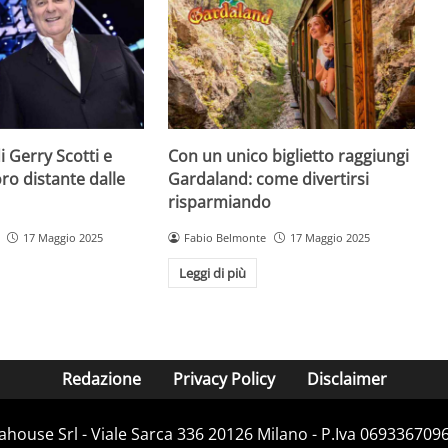
 di Gerry Scotti e
Con un unico biglietto raggiungi
voro distante dalle
Gardaland: come divertirsi
risparmiando
17 Maggio 2025
Fabio Belmonte
17 Maggio 2025
Leggi di più
Redazione
Privacy Policy
Disclaimer
house Srl - Viale Sarca 336 20126 Milano - P.Iva 06933670967