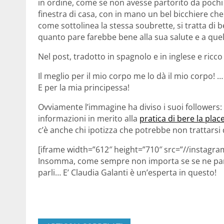
in ordine, come se non avesse partorito da pochi 
finestra di casa, con in mano un bel bicchiere che
come sottolinea la stessa soubrette, si tratta di b
quanto pare farebbe bene alla sua salute e a quella
Nel post, tradotto in spagnolo e in inglese e ricc
Il meglio per il mio corpo me lo dà il mio corpo! …
E per la mia principessa!
Ovviamente l’immagine ha diviso i suoi followers:
informazioni in merito alla
pratica di bere la plac
c’è anche chi ipotizza che potrebbe non trattarsi
[iframe width=”612″ height=”710″ src=”//insta
Insomma, come sempre non importa se se ne parla
parli… E’ Claudia Galanti è un’esperta in questo!