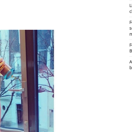
L
c
F
s
m
F
B
A
b