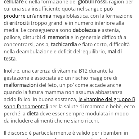
cellulare
e nella formazione dei
globuli rossi,
ragion per
cui una sua insufficiente quota nel sangue
può
produrre un’anemia
megaloblastica, con la formazione
di
eritrociti
troppo grandi e in numero inferiore alla
media. Le conseguenza sono
debolezza
e astenia,
pallore, disturbi di
memoria
e in generale difficoltà a
concentrarsi, ansia,
tachicardia
e fiato corto, difficoltà
nella deambulazione e deficit dell’equilibrio,
mal di
testa
.
Inoltre, una carenza di vitamina B12 durante la
gestazione è associata ad un rischio maggiore di
malformazioni
del feto, un po’ come accade anche
quando la futura mamma non assuma abbastanza
acido folico. In buona sostanza,
le vitamine del gruppo B
sono fondamentali
per la salute di mamma e bebè, ecco
perché la
dieta
deve esser sempre modulata in modo
da includere alimenti che ne siano ricchi.
Il discorso è particolarmente è valido per i bambini in