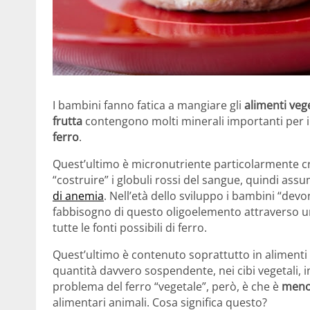
I bambini fanno fatica a mangiare gli
alimenti vege
frutta
contengono molti minerali importanti per il
ferro
.
Quest’ultimo è micronutriente particolarmente c
“costruire” i globuli rossi del sangue, quindi as
di anemia
. Nell’età dello sviluppo i bambini “dev
fabbisogno di questo oligoelemento attraverso 
tutte le fonti possibili di ferro.
Quest’ultimo è contenuto soprattutto in alimenti 
quantità davvero sospendente, nei cibi vegetali, i
problema del ferro “vegetale”, però, è che è
meno 
alimentari animali. Cosa significa questo?