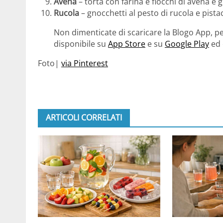
Avena
– torta con farina e fiocchi di avena e 
Rucola
– gnocchetti al pesto di rucola e pista
Non dimenticate di scaricare la Blogo App, pe
disponibile su
App Store
e su
Google Play
ed 
Foto|
via Pinterest
ARTICOLI CORRELATI