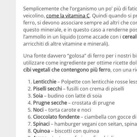
Semplicemente che l’organismo un po’ più di fatic
veicolino,
come la vitamina C
. Quindi quando si p
ferro, si devono associare sempre ad altri che c
questo minerale, e in questo caso a renderne poss
l’ammollo in un liquido (come accade con i
cereal
arricchiti di altre vitamine e minerali).
Una fonte davvero “golosa” di ferro per i nostri bi
utilizzare come ingrediente per ottime ricette dolc
cibi vegetali che contengono più ferro
, con una ri
Lenticchie
– Polpette con lenticchie rosse less
Piselli secchi
– fusilli con crema di piselli
Soia
– budino con latte di soia
Prugne secche
– crostata di prugne
Noci
– torta carote e noci
Cioccolato fondente
– ciambella con gocce di
Spinaci
– hamburger vegani con seitan, spin
Quinoa
– biscotti con quinoa