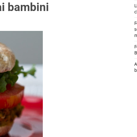
ai bambini
L
c
F
s
m
F
B
A
b