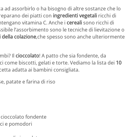
a ad assorbirlo o ha bisogno di altre sostanze che lo
reparano dei piatti con
ingredienti vegetali
ricchi di
ontengano vitamina C. Anche i
cereali
sono ricchi di
ibile l’assorbimento sono le tecniche di lievitazione o
i della colazione
,che spesso sono anche ulteriormente
mbi? Il
cioccolato
! A patto che sia fondente, da
i come biscotti, gelati e torte. Vediamo la lista dei
10
cetta adatta ai bambini consigliata.
e, patate e farina di riso
 cioccolato fondente
aci e pomodori