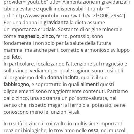
provider=”youtube” title=”Alimentazione in gravidanza: i
cibi da evitare e quelli indispensabili” thumb=””
url=”http://www.youtube.com/watch?v=Zl3Q0K_Z954″]
Per una donna in
gravidanza
la dieta assume
un’importanza cruciale. Sostanze di origine minerale
come
magnesio, zinco,
ferro, potassio, sono
fondamentali non solo per la salute della futura
mamma, ma anche per il corretto e armonioso sviluppo
del
feto
.
In particolare, focalizzando l’attenzione sul magnesio e
sullo zinco, vediamo per quale ragione sono così utili
all’organismo della
donna incinta,
qual è il suo
fabbisogno
, e soprattutto in quali
alimenti
questi
oligoelementi sono maggiormente contenuti. Partiamo
dallo zinco, una sostanza un po’ sottovalutata, nel
senso che, rispetto magari al ferro o al potassio, se ne
conoscono meno le funzioni vitali.
In realtà lo zinco è coinvolto in moltissime importanti
reazioni biologiche, lo troviamo nelle
ossa
, nei muscoli,