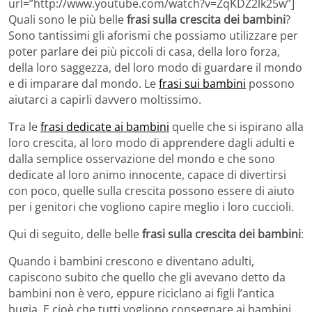
url=”http://www.youtube.com/watch?v=ZqKDZ2lk25w”]
Quali sono le più belle
frasi sulla crescita dei bambini
?
Sono tantissimi gli aforismi che possiamo utilizzare per
poter parlare dei più piccoli di casa, della loro forza,
della loro saggezza, del loro modo di guardare il mondo
e di imparare dal mondo. Le
frasi sui bambini
possono
aiutarci a capirli davvero moltissimo.
Tra le
frasi dedicate ai bambini
quelle che si ispirano alla
loro crescita, al loro modo di apprendere dagli adulti e
dalla semplice osservazione del mondo e che sono
dedicate al loro animo innocente, capace di divertirsi
con poco, quelle sulla crescita possono essere di aiuto
per i genitori che vogliono capire meglio i loro cuccioli.
Qui di seguito, delle belle
frasi sulla crescita dei bambini
:
Quando i bambini crescono e diventano adulti,
capiscono subito che quello che gli avevano detto da
bambini non è vero, eppure riciclano ai figli l’antica
bugia. E cioè che tutti vogliono consegnare ai bambini