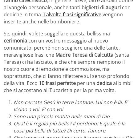
l
‘anno catechistico
, in genere riceve, oltre ai soliti doni e
al vangelo personale, anche tanti biglietti di
auguri
con
dediche in tema.
Talvolta frasi significative
vengono
inserite anche nelle bomboniere.
Se, quindi, volete suggellare questa bellissima
cerimonia
con un vostro messaggio al nuovo
comunicato, perché non scegliere una delle tante,
meravigliose frasi che
Madre Teresa di Calcutta
(santa
Teresa) ci ha lasciato, e che che sempre riempiono il
nostro cuore di emozione e commozione, ma
soprattutto, che ci fanno riflettere sul senso profondo
della vita. Ecco
10 frasi perfette
per una
dedica
ai bimbi
che si accostano all’Eucaristia per la prima volta.
Non cercate Gesù in terre lontane: Lui non è là. E’
vicino a voi. E’ con voi
Sono una piccola matita nelle mani di Dio…
Qual è il regalo più bello? Il perdono! E quale è la
cosa più bella di tutte? Di certo, l’amore
Ogni opera d’amore fatta con il cuore avvicina a Dio