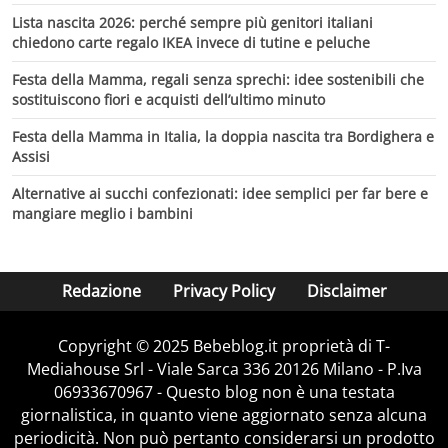
Lista nascita 2026: perché sempre più genitori italiani
chiedono carte regalo IKEA invece di tutine e peluche
Festa della Mamma, regali senza sprechi: idee sostenibili che
sostituiscono fiori e acquisti dell’ultimo minuto
Festa della Mamma in Italia, la doppia nascita tra Bordighera e
Assisi
Alternative ai succhi confezionati: idee semplici per far bere e
mangiare meglio i bambini
Redazione
Privacy Policy
Disclaimer
Copyright © 2025 Bebeblog.it proprietà di T-
Mediahouse Srl - Viale Sarca 336 20126 Milano - P.Iva
06933670967 - Questo blog non è una testata
giornalistica, in quanto viene aggiornato senza alcuna
periodicità. Non può pertanto considerarsi un prodotto