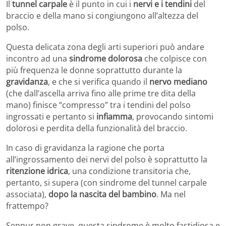
Il
tunnel carpale
è il punto in cui i
nervi e i tendini
del
braccio e della mano si congiungono all’altezza del
polso.
Questa delicata zona degli arti superiori può andare
incontro ad una
sindrome dolorosa
che colpisce con
più frequenza le donne soprattutto durante la
gravidanza
, e che si verifica quando il
nervo mediano
(che dall’ascella arriva fino alle prime tre dita della
mano) finisce “compresso” tra i tendini del polso
ingrossati e pertanto si
infiamma
, provocando sintomi
dolorosi e perdita della funzionalità del braccio.
In caso di gravidanza la ragione che porta
all’ingrossamento dei nervi del polso è soprattutto la
ritenzione idrica
, una condizione transitoria che,
pertanto, si supera (con sindrome del tunnel carpale
associata),
dopo la nascita del bambino
. Ma nel
frattempo?
Seppur non grave, questa sindrome è molto fastidiosa e