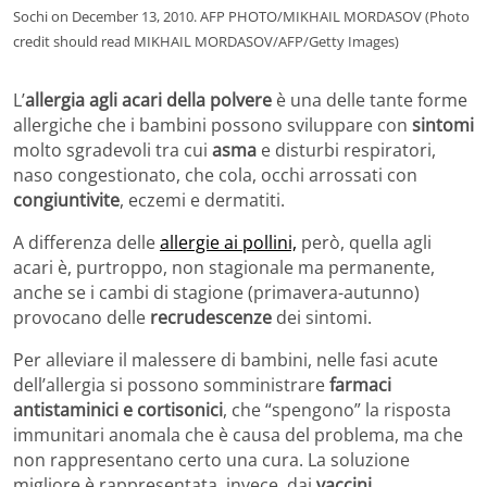
Sochi on December 13, 2010. AFP PHOTO/MIKHAIL MORDASOV (Photo
credit should read MIKHAIL MORDASOV/AFP/Getty Images)
L’
allergia agli acari della polvere
è una delle tante forme
allergiche che i bambini possono sviluppare con
sintomi
molto sgradevoli tra cui
asma
e disturbi respiratori,
naso congestionato, che cola, occhi arrossati con
congiuntivite
, eczemi e dermatiti.
A differenza delle
allergie ai pollini,
però, quella agli
acari è, purtroppo, non stagionale ma permanente,
anche se i cambi di stagione (primavera-autunno)
provocano delle
recrudescenze
dei sintomi.
Per alleviare il malessere di bambini, nelle fasi acute
dell’allergia si possono somministrare
farmaci
antistaminici e cortisonici
, che “spengono” la risposta
immunitari anomala che è causa del problema, ma che
non rappresentano certo una cura. La soluzione
migliore è rappresentata, invece, dai
vaccini
,