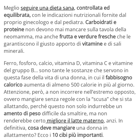
Meglio
seguire una dieta sana,
controllata ed
equilibrata,
con le indicazioni nutrizionali fornite dal
proprio ginecologo e dal pediatra.
Carboidrati e
proteine
non devono mai mancare sulla tavola della
neomamma, ma anche
frutta e verdure fresche
che le
garantiscono il giusto apporto di
vitamine
e di sali
minerali.
Ferro, fosforo, calcio, vitamina D, vitamina C e vitamine
del gruppo B… sono tante le sostanze che servono in
questa fase della vita di una donna, in cui il
fabbisogno
calorico
aumenta di almeno 500 calorie in più al giorno.
Attenzione, però, a non incorrere nell’estremo opposto,
ovvero mangiare senza regole con la “scusa” che si sta
allattando, perché questo non solo indurrebbe un
amento di peso
difficile da smaltire, ma non
renderebbe certo
migliore il latte materno
, anzi. In
definitiva,
cosa deve mangiare
una donna in
allattamento? Ecco i
10 cibi più importanti
.