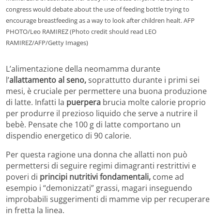
congress would debate about the use of feeding bottle trying to
encourage breastfeeding as a way to look after children healt. AFP
PHOTO/Leo RAMIREZ (Photo credit should read LEO
RAMIREZ/AFP/Getty Images)
L’alimentazione della neomamma durante
l’
allattamento al seno,
soprattutto durante i primi sei
mesi, è cruciale per permettere una buona produzione
di latte. Infatti la
puerpera
brucia molte calorie proprio
per produrre il prezioso liquido che serve a nutrire il
bebè. Pensate che 100 g di latte comportano un
dispendio energetico di 90 calorie.
Per questa ragione una donna che allatti non può
permettersi di seguire regimi dimagranti restrittivi e
poveri di
principi nutritivi fondamentali,
come ad
esempio i “demonizzati” grassi, magari inseguendo
improbabili suggerimenti di mamme vip per recuperare
in fretta la linea.