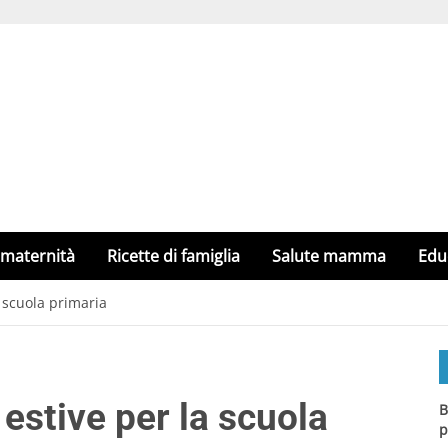
 maternità
Ricette di famiglia
Salute mamma
Edu
 scuola primaria
estive per la scuola
B
p