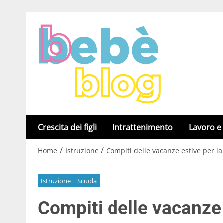
Crescita dei figli
Intrattenimento
Lavoro e
/
/
Home
Istruzione
Compiti delle vacanze estive per la
Istruzione
Scuola
Compiti delle vacanze 