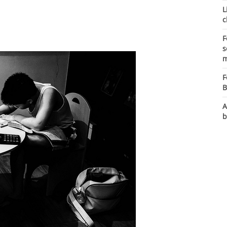
L
c
F
s
m
F
B
A
b