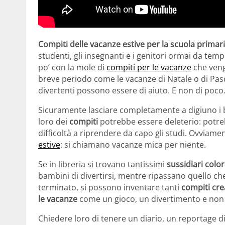
Compiti delle vacanze estive per la scuola primar
studenti, gli insegnanti e i genitori ormai da tem
po’ con la mole di
compiti per le vacanze
che veng
breve periodo come le vacanze di Natale o di Pa
divertenti possono essere di aiuto. E non di poco
Sicuramente lasciare completamente a digiuno i
loro dei
compiti
potrebbe essere deleterio: potre
difficoltà a riprendere da capo gli studi. Ovviam
estive
: si chiamano vacanze mica per niente.
Se in libreria si trovano tantissimi
sussidiari color
bambini di divertirsi, mentre ripassano quello c
terminato, si possono inventare tanti
compiti crea
le vacanze
come un gioco, un divertimento e non
Chiedere loro di tenere un diario, un reportage di