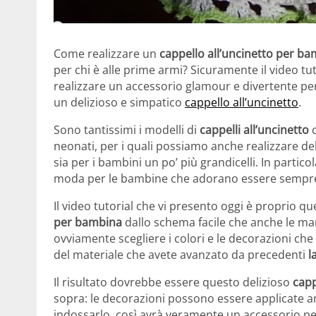
Come realizzare un
cappello all’uncinetto per b
per chi è alle prime armi? Sicuramente il video tu
realizzare un accessorio glamour e divertente per
un delizioso e simpatico
cappello all’uncinetto
.
Sono tantissimi i modelli di
cappelli all’uncinetto
c
neonati, per i quali possiamo anche realizzare de
sia per i bambini un po’ più grandicelli. In partico
moda per le bambine che adorano essere sempre
Il video tutorial che vi presento oggi è proprio q
per bambina
dallo schema facile che anche le ma
ovviamente scegliere i colori e le decorazioni che
del materiale che avete avanzato da precedenti
l
Il risultato dovrebbe essere questo delizioso
capp
sopra: le decorazioni possono essere applicate a
indossarlo, così avrà veramente un accessorio per