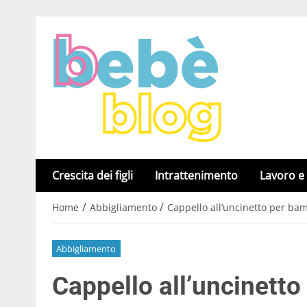
Crescita dei figli
Intrattenimento
Lavoro e
/
/
Home
Abbigliamento
Cappello all’uncinetto per bam
Abbigliamento
Cappello all’uncinetto