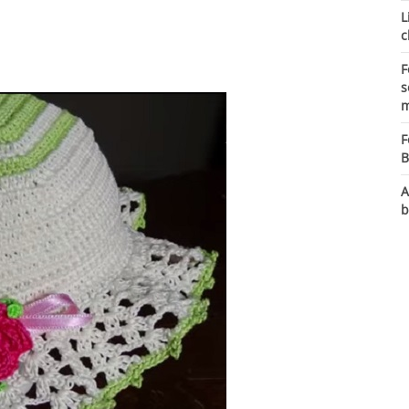
L
c
F
s
m
F
B
A
b