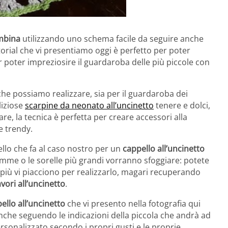
ambina
utilizzando uno schema facile da seguire anche
torial che vi presentiamo oggi è perfetto per poter
 poter impreziosire il guardaroba delle più piccole con
he possiamo realizzare, sia per il guardaroba dei
liziose
scarpine da neonato all’uncinetto
tenere e dolci,
lare, la tecnica è perfetta per creare accessori alla
 trendy.
uello che fa al caso nostro per un
cappello all’uncinetto
mme o le sorelle più grandi vorranno sfoggiare: potete
 più vi piacciono per realizzarlo, magari recuperando
avori all’uncinetto
.
ello all’uncinetto
che vi presento nella fotografia qui
nche seguendo le indicazioni della piccola che andrà ad
sonalizzato secondo i propri gusti e le proprie