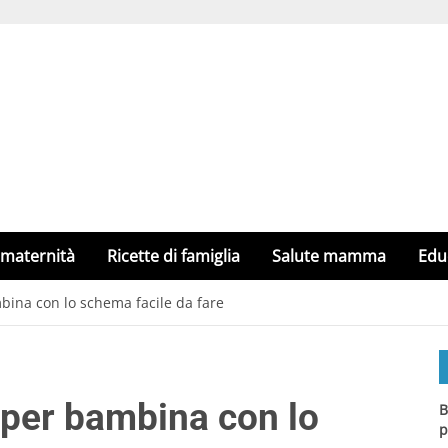
 maternità
Ricette di famiglia
Salute mamma
Edu
bina con lo schema facile da fare
 per bambina con lo
B
p