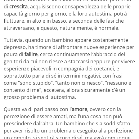
di
crescita
, acquisiscono consapevolezza delle proprie
capacità giorno per giorno, e la loro autostima potrà
fluttuare, in alto e in basso, a seconda delle fasi che
attraversano, e questo, naturalmente, è normale.
Tuttavia, quando un bambino appare costantemente
depresso, ha timore di affrontare nuove esperienze per
paura di
fallire
, cerca continuamente l’abbraccio dei
genitori da cui non riesce a staccarsi neppure per vivere
esperienze piacevoli in compagnia dei coetanei, e
soprattutto parla di sé in termini negativi, con frasi
come “sono stupido”, “tanto non ci riesco”, “nessuno è
contento di me”, eccetera, allora sicuramente c’è un
grosso problema di autostima.
Questa va di pari passo con l’
amore
, ovvero con la
percezione di essere amati, ma l’una cosa non può
prescindere dall’altra. Un bambino che sia soddisfatto
per aver risolto un problema o eseguito alla perfezione
un compito, si sentirà sicuro di sé, ma avrà comunque