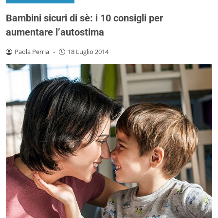
Bambini sicuri di sè: i 10 consigli per
aumentare l’autostima
Paola Perria
-
18 Luglio 2014