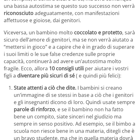
una bassa autostima se questo suo successo non verrà
riconosciuto
adeguatamente, con manifestazioni
affettuose e gioiose, dai genitori.
Viceversa, un bambino molto
coccolato e protetto
, sarà
sicuro dell’amore di genitori, ma se non verrà aiutato a
“mettersi in gioco” e a capire che è in grado di superare
i suoi limiti o le sue false credenze sulle proprie
capacità, continuerà ad avere un’autostima molto
fragile. Ecco, allora
10 consigli utili
per aiutare i vostri
figli a
diventare più sicuri di sé
( e quindi più felici):
State attenti a ciò che dite.
I bambini si creano
un’immagine di se stessi in base a ciò che i genitori
e gli insegnanti dicono di loro. Quindi usate sempre
parole di rinforzo
, e se il bambino non ha fatto
bene un compito, siate sinceri nel giudizio ma
sempre in senso positivo. Ad esempio, se il bimbo a
scuola non riesce bene in una materia, ditegli che è
un bravo studente, ma che in quella materia dovrà