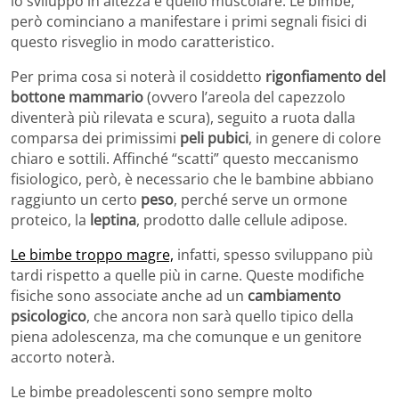
lo sviluppo in altezza e quello muscolare. Le bimbe,
però cominciano a manifestare i primi segnali fisici di
questo risveglio in modo caratteristico.
Per prima cosa si noterà il cosiddetto
rigonfiamento del
bottone mammario
(ovvero l’areola del capezzolo
diventerà più rilevata e scura), seguito a ruota dalla
comparsa dei primissimi
peli pubici
, in genere di colore
chiaro e sottili. Affinché “scatti” questo meccanismo
fisiologico, però, è necessario che le bambine abbiano
raggiunto un certo
peso
, perché serve un ormone
proteico, la
leptina
, prodotto dalle cellule adipose.
Le bimbe troppo magre,
infatti, spesso sviluppano più
tardi rispetto a quelle più in carne. Queste modifiche
fisiche sono associate anche ad un
cambiamento
psicologico
, che ancora non sarà quello tipico della
piena adolescenza, ma che comunque e un genitore
accorto noterà.
Le bimbe preadolescenti sono sempre molto