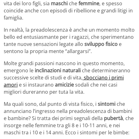
vita dei loro figli, sia
maschi
che
femmine
, e spesso
coincide anche con episodi di ribellione e grandi litigi in
famiglia.
In realtà, la preadolescenza è anche un momento molto
bello ed entusiasmante per i ragazzi, che sperimentano
tante nuove sensazioni legate allo
sviluppo fisico
e
sentono la propria mente “allargarsi”.
Molte grandi passioni nascono in questo momento,
emergono le
inclinazioni naturali
che determineranno
successive scelte di studi e di vita,
sbocciano i primi
amori
e si instaurano
amicizie
sodali che nei casi
migliori dureranno per tuta la vita.
Ma quali sono, dal punto di vista fisico, i
sintomi
che
annunciano l’ingresso nella preadolescenza di bambini
e bambine? Si tratta dei primi segnali della
pubertà
, che
insorge nelle femmine tra gli 8 e i 10-11 anni, e nei
maschi tra i 10 e i 14 anni. Ecco i sintomi per le bimbe: