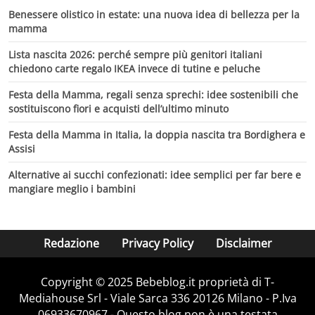
Benessere olistico in estate: una nuova idea di bellezza per la
mamma
Lista nascita 2026: perché sempre più genitori italiani
chiedono carte regalo IKEA invece di tutine e peluche
Festa della Mamma, regali senza sprechi: idee sostenibili che
sostituiscono fiori e acquisti dell’ultimo minuto
Festa della Mamma in Italia, la doppia nascita tra Bordighera e
Assisi
Alternative ai succhi confezionati: idee semplici per far bere e
mangiare meglio i bambini
Redazione
Privacy Policy
Disclaimer
Copyright © 2025 Bebeblog.it proprietà di T-
Mediahouse Srl - Viale Sarca 336 20126 Milano - P.Iva
06933670967 - Questo blog non è una testata