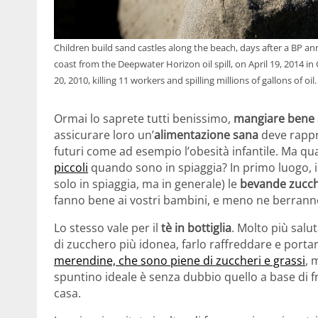
Children build sand castles along the beach, days after a BP an
coast from the Deepwater Horizon oil spill, on April 19, 2014 in
20, 2010, killing 11 workers and spilling millions of gallons of 
Ormai lo saprete tutti benissimo,
mangiare bene
assicurare loro un’
alimentazione sana
deve rappr
futuri come ad esempio l’obesità infantile. Ma qu
piccoli
quando sono in spiaggia? In primo luogo, il
solo in spiaggia, ma in generale) le
bevande zucc
fanno bene ai vostri bambini, e meno ne berranno
Lo stesso vale per il
tè in bottiglia
. Molto più salu
di zucchero più idonea, farlo raffreddare e portar
merendine, che sono piene di zuccheri e grassi
, 
spuntino ideale è senza dubbio quello a base di f
casa.