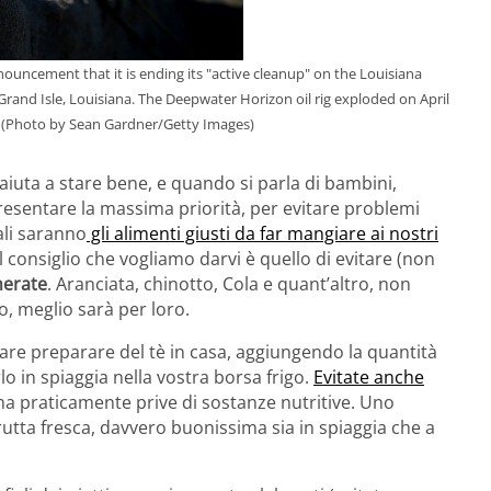
nouncement that it is ending its "active cleanup" on the Louisiana
 Grand Isle, Louisiana. The Deepwater Horizon oil rig exploded on April
oil. (Photo by Sean Gardner/Getty Images)
aiuta a stare bene, e quando si parla di bambini,
esentare la massima priorità, per evitare problemi
ali saranno
gli alimenti giusti da far mangiare ai nostri
 consiglio che vogliamo darvi è quello di evitare (non
herate
. Aranciata, chinotto, Cola e quant’altro, non
, meglio sarà per loro.
tare preparare del tè in casa, aggiungendo la quantità
lo in spiaggia nella vostra borsa frigo.
Evitate anche
ma praticamente prive di sostanze nutritive. Uno
rutta fresca, davvero buonissima sia in spiaggia che a