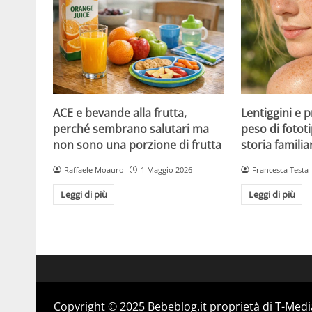
ACE e bevande alla frutta,
Lentiggini e p
perché sembrano salutari ma
peso di fotot
non sono una porzione di frutta
storia familia
Raffaele Moauro
1 Maggio 2026
Francesca Testa
Leggi di più
Leggi di più
Copyright © 2025 Bebeblog.it proprietà di T-Media