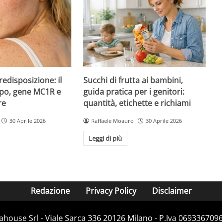
redisposizione: il
Succhi di frutta ai bambini,
ipo, gene MC1R e
guida pratica per i genitori:
re
quantità, etichette e richiami
30 Aprile 2026
Raffaele Moauro
30 Aprile 2026
Leggi di più
Redazione
Privacy Policy
Disclaimer
house Srl - Viale Sarca 336 20126 Milano - P.Iva 06933670967