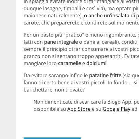
In spiaggia evitate inoltre di far mangiare ai vostri
dunque lasagne, timballi e così via), ma optate pi
maionese naturalmente),
o anche un’insalata di 
carote, che preparerete e condirete sul momento
Per un pasto più “pratico” e meno ingombrante, 
fatti con
pane integrale
o pane ai cereali), conditi
sempre il principio di far consumare ai vostri pi
pranzo non si sentano troppo appesantiti. Evitate 
mangiare loro
caramelle
e
dolciumi
.
Da evitare saranno infine le
patatine fritte
(sia qu
fanno di certo bene ai vostri piccoli. In fondo …
si
banchettare, non trovate?
Non dimenticate di scaricare la Blogo App, pe
disponibile su
App Store
e su
Google Play
ed 