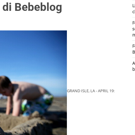
i di Bebeblog
L
c
F
s
m
F
B
A
b
GRAND ISLE, LA - APRIL 19: