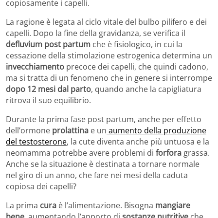
copiosamente i capelli.
La ragione è legata al ciclo vitale del bulbo pilifero e dei
capelli. Dopo la fine della gravidanza, se verifica il
defluvium post partum
che è fisiologico, in cui la
cessazione della stimolazione estrogenica determina un
invecchiamento
precoce dei capelli, che quindi cadono,
ma si tratta di un fenomeno che in genere si interrompe
dopo 12 mesi dal parto
, quando anche la capigliatura
ritrova il suo equilibrio.
Durante la prima fase post partum, anche per effetto
dell’ormone
prolattina
e un
aumento della produzione
del testosterone
, la cute diventa anche più untuosa e la
neomamma potrebbe avere problemi di
forfora
grassa.
Anche se la situazione è destinata a tornare normale
nel giro di un anno, che fare nei mesi della caduta
copiosa dei capelli?
La prima
cura
è l’alimentazione. Bisogna
mangiare
bene
, aumentando l’apporto di
sostanze nutritive
che