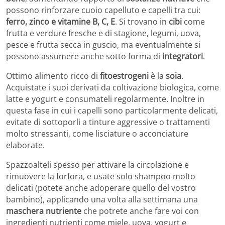
possono rinforzare cuoio capelluto e capelli tra cui:
ferro, zinco e vitamine B, C, E
. Si trovano in
cibi
come
frutta e verdure fresche e di stagione, legumi, uova,
pesce e frutta secca in guscio, ma eventualmente si
possono assumere anche sotto forma di
integratori
.
Ottimo alimento ricco di
fitoestrogeni
è la
soia
.
Acquistate i suoi derivati da coltivazione biologica, come
latte e yogurt e consumateli regolarmente. Inoltre in
questa fase in cui i capelli sono particolarmente delicati,
evitate di sottoporli a tinture aggressive o trattamenti
molto stressanti, come lisciature o acconciature
elaborate.
Spazzoalteli spesso per attivare la circolazione e
rimuovere la forfora, e usate solo shampoo molto
delicati (potete anche adoperare quello del vostro
bambino), applicando una volta alla settimana una
maschera nutriente
che potrete anche fare voi con
ingredienti nutrienti come miele, uova, yogurt e