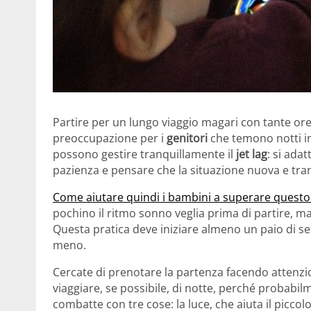
Partire per un lungo viaggio magari con tante or
preoccupazione per i
genitori
che temono notti ins
possono gestire tranquillamente il
jet lag
: si ada
pazienza e pensare che la situazione nuova e tran
Come aiutare quindi i bambini a superare quest
pochino il ritmo sonno veglia prima di partire, m
Questa pratica deve iniziare almeno un paio di set
meno.
Cercate di prenotare la partenza facendo attenzio
viaggiare, se possibile, di notte, perché probabilm
combatte con tre cose: la luce, che aiuta il piccol