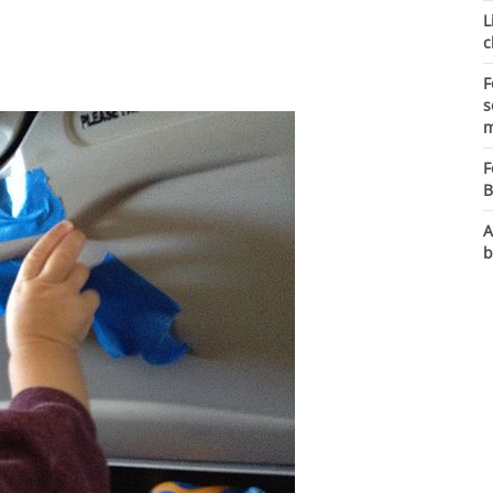
L
c
F
s
m
F
B
A
b