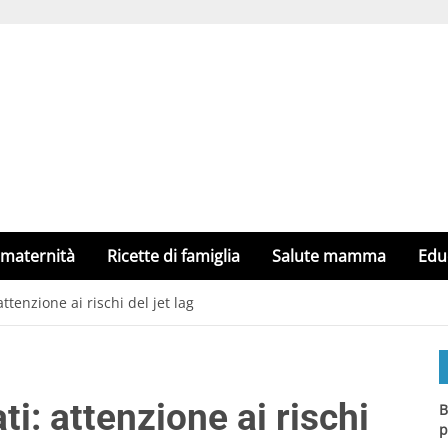
 maternità
Ricette di famiglia
Salute mamma
Edu
ttenzione ai rischi del jet lag
i: attenzione ai rischi
B
p