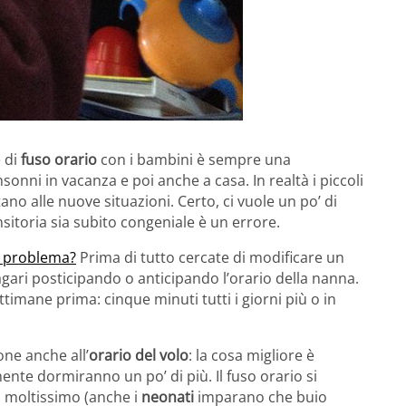
e di
fuso orario
con i bambini è sempre una
onni in vacanza e poi anche a casa. In realtà i piccoli
ttano alle nuove situazioni. Certo, ci vuole un po’ di
sitoria sia subito congeniale è un errore.
o problema?
Prima di tutto cercate di modificare un
agari posticipando o anticipando l’orario della nanna.
timane prima: cinque minuti tutti i giorni più o in
ne anche all’
orario del volo
: la cosa migliore è
ente dormiranno un po’ di più. Il fuso orario si
o moltissimo (anche i
neonati
imparano che buio