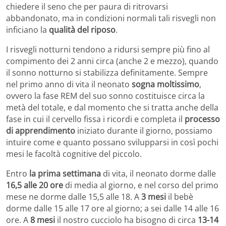
chiedere il seno che per paura di ritrovarsi
abbandonato, ma in condizioni normali tali risvegli non
inficiano la
qualità del riposo
.
I risvegli notturni tendono a ridursi sempre più fino al
compimento dei 2 anni circa (anche 2 e mezzo), quando
il sonno notturno si stabilizza definitamente. Sempre
nel primo anno di vita il neonato
sogna moltissimo
,
ovvero la fase REM del suo sonno costituisce circa la
metà del totale, e dal momento che si tratta anche della
fase in cui il cervello fissa i ricordi e completa il
processo
di apprendimento
iniziato durante il giorno, possiamo
intuire come e quanto possano svilupparsi in così pochi
mesi le facoltà cognitive del piccolo.
Entro
la prima settimana
di vita, il neonato dorme dalle
16,5 alle 20 ore
di media al giorno, e nel corso del primo
mese ne dorme dalle 15,5 alle 18. A
3 mesi
il bebè
dorme dalle 15 alle 17 ore al giorno; a sei dalle 14 alle 16
ore. A
8 mesi
il nostro cucciolo ha bisogno di circa
13-14