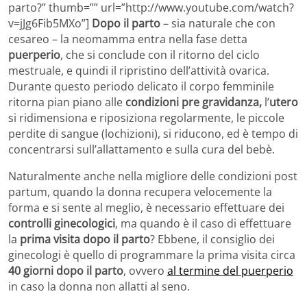
parto?” thumb=”” url=”http://www.youtube.com/watch?
v=jJg6Fib5MXo”]
Dopo il
parto
– sia naturale che con
cesareo – la neomamma entra nella fase detta
puerperio
, che si conclude con il ritorno del ciclo
mestruale, e quindi il ripristino dell’attività ovarica.
Durante questo periodo delicato il corpo femminile
ritorna pian piano alle
condizioni pre gravidanza,
l’
utero
si ridimensiona e riposiziona regolarmente, le piccole
perdite di sangue (lochizioni), si riducono, ed è tempo di
concentrarsi sull’allattamento e sulla cura del bebè.
Naturalmente anche nella migliore delle condizioni post
partum, quando la donna recupera velocemente la
forma e si sente al meglio, è necessario effettuare dei
controlli ginecologici
, ma quando è il caso di effettuare
la
prima visita dopo il parto
? Ebbene, il consiglio dei
ginecologi è quello di programmare la prima visita circa
40 giorni dopo il parto
, ovvero
al termine del puerperio
in caso la donna non allatti al seno.