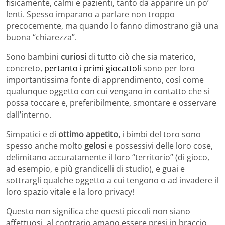
fisicamente, calmi e pazienti, tanto da apparire un po’
lenti. Spesso imparano a parlare non troppo
precocemente, ma quando lo fanno dimostrano già una
buona “chiarezza”.
Sono bambini
curiosi
di tutto ciò che sia materico,
concreto,
pertanto i primi giocattoli
sono per loro
importantissima fonte di apprendimento, così come
qualunque oggetto con cui vengano in contatto che si
possa toccare e, preferibilmente, smontare e osservare
dall’interno.
Simpatici e di
ottimo appetito,
i bimbi del toro sono
spesso anche molto
gelosi
e possessivi delle loro cose,
delimitano accuratamente il loro “territorio” (di gioco,
ad esempio, e più grandicelli di studio), e guai e
sottrargli qualche oggetto a cui tengono o ad invadere il
loro spazio vitale e la loro privacy!
Questo non significa che questi piccoli non siano
affettuosi, al contrario amano essere presi in braccio,