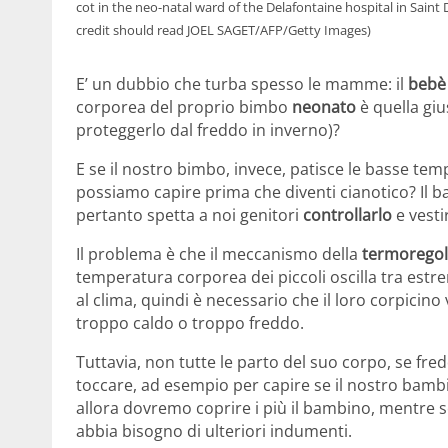
cot in the neo-natal ward of the Delafontaine hospital in Sain
credit should read JOEL SAGET/AFP/Getty Images)
E’ un dubbio che turba spesso le mamme: il
bebè 
corporea del proprio bimbo
neonato
è quella gi
proteggerlo dal freddo in inverno)?
E se il nostro bimbo, invece, patisce le basse tem
possiamo capire prima che diventi cianotico? Il b
pertanto spetta a noi genitori
controllarlo
e vesti
Il problema è che il meccanismo della
termorego
temperatura corporea dei piccoli oscilla tra estre
al clima, quindi è necessario che il loro corpici
troppo caldo o troppo freddo.
Tuttavia, non tutte le parto del suo corpo, se fred
toccare, ad esempio per capire se il nostro bam
allora dovremo coprire i più il bambino, mentre s
abbia bisogno di ulteriori indumenti.