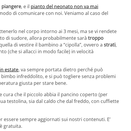
e
piangere
, e il
pianto del neonato non va mai
modo di comunicare con noi. Veniamo al caso del
ttenerlo nel corpo intorno ai 3 mesi, ma se vi rendete
to di sudore, allora probabilmente sarà
troppo
quella di vestire il bambino a “cipolla”, ovvero a
strati
,
 (che si allacci in modo facile) in velocità
in estate
, va sempre portata dietro perché può
n bimbo infreddolito, e si può togliere senza problemi
peratura giusta per stare bene.
te cura che il piccolo abbia il pancino coperto (per
sua testolina, sia dal caldo che dal freddo, con cuffiette
r essere sempre aggiornati sui nostri contenuti. E’
è gratuita.