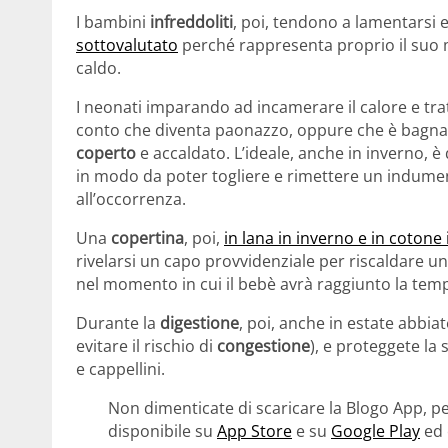
I bambini
infreddoliti
, poi, tendono a lamentarsi 
sottovalutato
perché rappresenta proprio il suo 
caldo.
I neonati imparando ad incamerare il calore e tra
conto che diventa paonazzo, oppure che è bagna
coperto
e accaldato. L’ideale, anche in inverno, è 
in modo da poter togliere e rimettere un indumento
all’occorrenza.
Una
copertina
, poi,
in lana in inverno e in cotone 
rivelarsi un capo provvidenziale per riscaldare u
nel momento in cui il bebè avrà raggiunto la tem
Durante la
digestione
, poi, anche in estate abbia
evitare il rischio di
congestione
), e proteggete la 
e cappellini.
Non dimenticate di scaricare la Blogo App, pe
disponibile su
App Store
e su
Google Play
ed 