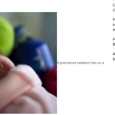
L
c
F
s
m
F
B
A
b
A premature newborn lies on a