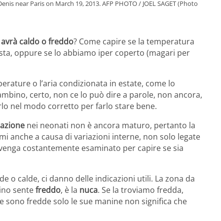
t Denis near Paris on March 19, 2013. AFP PHOTO / JOEL SAGET (Photo
avrà caldo o freddo
? Come capire se la temperatura
usta, oppure se lo abbiamo iper coperto (magari per
perature o l’aria condizionata in estate, come lo
ambino, certo, non ce lo può dire a parole, non ancora,
rlo nel modo corretto per farlo stare bene.
lazione
nei neonati non è ancora maturo, pertanto la
mi anche a causa di variazioni interne, non solo legate
no venga costantemente esaminato per capire se sia
de o calde, ci danno delle indicazioni utili. La zona da
bino sente
freddo
, è la
nuca
. Se la troviamo fredda,
e sono fredde solo le sue manine non significa che