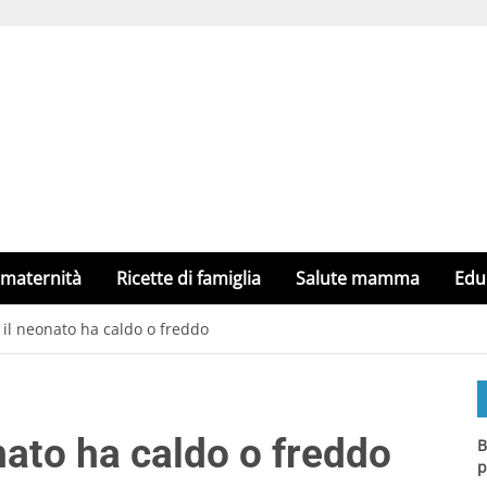
 maternità
Ricette di famiglia
Salute mamma
Edu
il neonato ha caldo o freddo
nato ha caldo o freddo
B
p